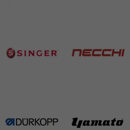
Brother
Juki
583 Products
225 Products
Singer
Necchi
224 Products
770 Products