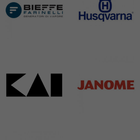
Bieffe
Husqvarna
42 Products
2 Products
Kai
Janome
31 Products
37 Products