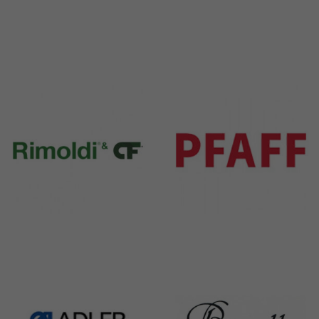
Durkopp
Yamato
351 Products
6 Products
Rimoldi & CF
Pfaff
1391 Products
301 Products