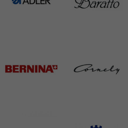
Adler
Baratto
368 Products
172 Products
Bernina
Cornely
295 Products
198 Products