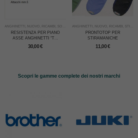
ANGHINETTI
,
NUOVO
,
RICAMBI
,
SOTTOCOSTO
ANGHINETTI
,
STIRO
,
,
NUOVO
USO INDUSTRIA
,
RICAMBI
,
STIRO
,
RESISTENZA PER PIANO
PRONTOTOP PER
ASSE ANGHINETTI “TV”
STIRAMANICHE
V.220 W.800, Lunghezza
30,00
€
11,00
€
mm.1000 Diam.mm.8,
attacco mm.5
Scopri le gamme complete dei nostri marchi