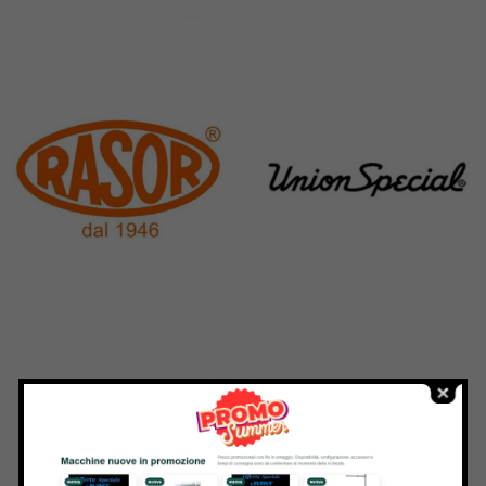
Pegasus
Perfecta
11 Products
50 Products
Rasor
Union Special
117 Products
140 Products