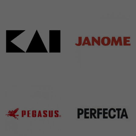
Bieffe
Husqvarna
42 Products
2 Products
Kai
Janome
31 Products
37 Products