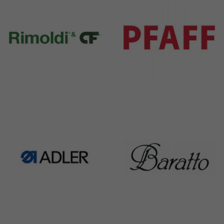
Rimoldi & CF
Pfaff
1391 Products
301 Products
Adler
Baratto