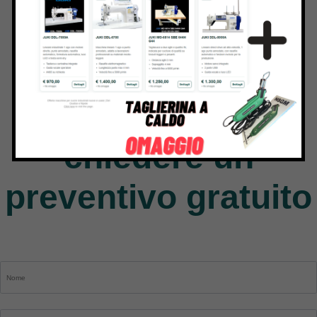
Jack
9 Products
Contattaci per
chiedere un
preventivo gratuito