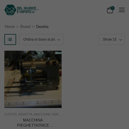
0
>
>
Home
Brand
Dewitta
CUCITO
,
DEWITTA
,
MACCHINE VARIE
,
USATO
,
USO INDUSTRIA
MACCHINA
PIEGHETTATRICE