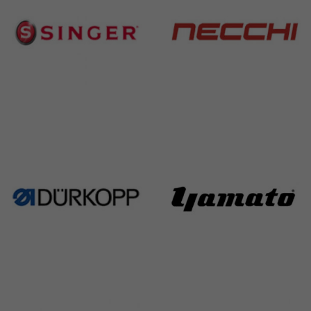
Singer
Necchi
224 Products
770 Products
Durkopp
Yamato
351 Products
6 Products