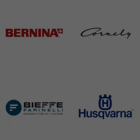
368 Products
172 Products
Bernina
Cornely
295 Products
198 Products