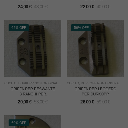
24,00
€
43,00
€
22,00
€
40,00
€
62% OFF
56% OFF
CUCITO
,
DURKOPP NON ORIGINALI
,
NUOVO
CUCITO
,
RICAMBI
,
DURKOPP NON ORIGINALI
,
SOTTOCOSTO
,
USO INDU
,
NU
GRIFFA PER PESWANTE
GRIFFA PER LEGGERO
3 RANGHI PER
PER DURKOPP
DURKOPP
20,00
€
53,00
€
26,00
€
59,00
€
69% OFF