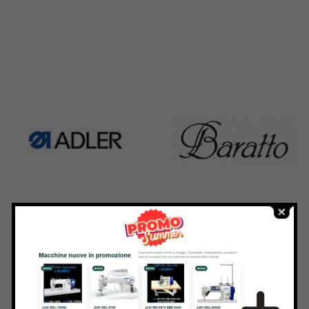
Rimoldi & CF
Pfaff
1391 Products
301 Products
Adler
Baratto
368 Products
172 Products