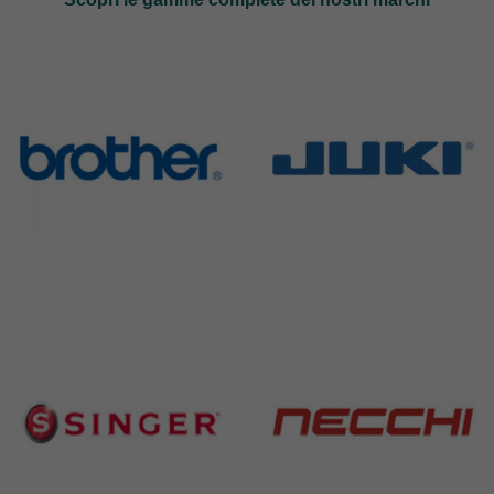
Brother
Juki
583 Products
225 Products