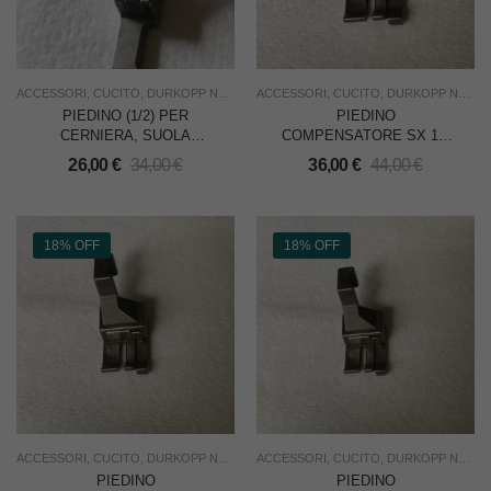
ACCESSORI
,
CUCITO
,
DURKOPP NON ORIGINALI
ACCESSORI
,
NUOVO
,
CUCITO
,
RICAMBI
,
DURKOPP NON ORIGINALI
,
USO INDUST
PIEDINO (1/2) PER
PIEDINO
CERNIERA, SUOLA
COMPENSATORE SX 1/8
LARGA mm.7 PER
= mm.3,18 PER
26,00
€
34,00
€
36,00
€
44,00
€
DURKOPP 212 – MADE IN
DURKOPP 212 – MADE IN
ITALY
ITALY
18% OFF
18% OFF
ACCESSORI
,
CUCITO
,
DURKOPP NON ORIGINALI
ACCESSORI
,
NUOVO
,
CUCITO
,
RICAMBI
,
DURKOPP NON ORIGINALI
,
USO INDUST
PIEDINO
PIEDINO