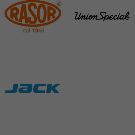
Rasor
Union Special
117 Products
140 Products
Jack
9 Products