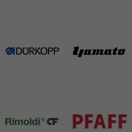
Singer
Necchi
224 Products
770 Products
Durkopp
Yamato
351 Products
6 Products