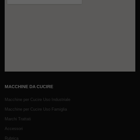
MACCHINE DA CUCIRE
Macchine per Cucire Uso Industriale
Macchine per Cucire Uso Famiglia
Marchi Trattati
Accessori
Rubrica