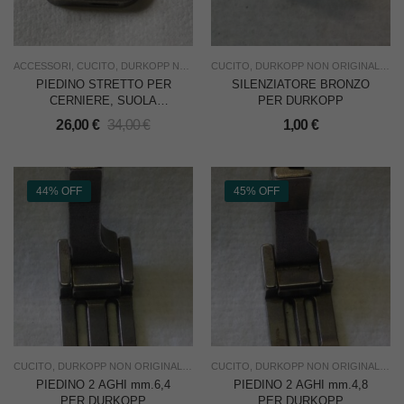
ACCESSORI
,
CUCITO
,
DURKOPP NON ORIGINALI
CUCITO
,
,
NUOVO
DURKOPP NON ORIGINALI
,
RICAMBI
,
USO INDUST
,
NU
PIEDINO STRETTO PER
SILENZIATORE BRONZO
CERNIERE, SUOLA
PER DURKOPP
mm.5,5 PER DURKOPP
26,00
€
34,00
€
1,00
€
212 – MADE IN ITALY
44% OFF
45% OFF
CUCITO
,
DURKOPP NON ORIGINALI
,
NUOVO
CUCITO
,
RICAMBI
,
DURKOPP NON ORIGINALI
,
SOTTOCOSTO
,
USO INDU
,
NU
PIEDINO 2 AGHI mm.6,4
PIEDINO 2 AGHI mm.4,8
PER DURKOPP
PER DURKOPP