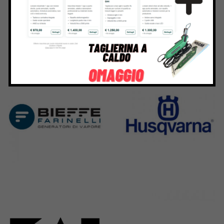
Bernina
Cornely
295 Products
198 Products
Bieffe
Husqvarna
42 Products
2 Products