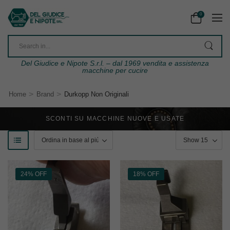
0
Del Giudice e Nipote S.r.l. – dal 1969 vendita e assistenza
macchine per cucire
>
>
Home
Brand
Durkopp Non Originali
SCONTI SU MACCHINE NUOVE E USATE
24% OFF
18% OFF