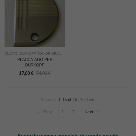
CUCITO
,
DURKOPP NON ORIGINALI
,
NUOVO
,
RICAMBI
,
SOTTOCOSTO
,
USO INDU
PLACCA AGO PER
DURKOPP
17,00
€
54,00
€
Showing
1–15 of 24
Products
Prev
1
2
Next
Scopri le gamme complete dei nostri marchi