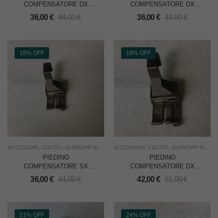
COMPENSATORE DX
COMPENSATORE DX
1/16 = mm.1,59 PER
1/32 = mm.0,79 PER
36,00
€
44,00
€
36,00
€
44,00
€
DURKOPP 212 – MADE IN
DURKOPP 212 – MADE IN
ITALY
ITALY
18% OFF
18% OFF
ACCESSORI
,
CUCITO
,
DURKOPP NON ORIGINALI
ACCESSORI
,
NUOVO
,
CUCITO
,
RICAMBI
,
DURKOPP NON ORIGINALI
,
USO INDUST
PIEDINO
PIEDINO
COMPENSATORE SX
COMPENSATORE DX
1/32 = mm.0,79 PER
3/16 = mm.4,76 PER
36,00
€
44,00
€
42,00
€
51,00
€
DURKOPP 212 – MADE IN
DURKOPP 212 – MADE IN
ITALY
ITALY
21% OFF
24% OFF