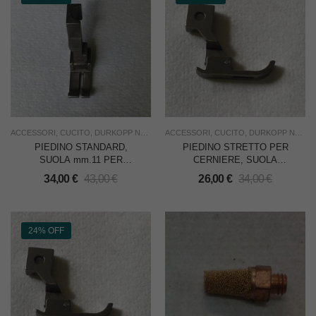
ACCESSORI
,
CUCITO
,
DURKOPP NON ORIGINALI
ACCESSORI
,
NUOVO
,
CUCITO
,
RICAMBI
,
DURKOPP NON ORIGINALI
,
USO INDUST
PIEDINO STANDARD,
PIEDINO STRETTO PER
SUOLA mm.11 PER
CERNIERE, SUOLA
DURKOPP 212 – MADE IN
mm.7,5 PER DURKOPP
34,00
€
43,00
€
26,00
€
34,00
€
ITALY
212 – MADE IN ITALY
24% OFF