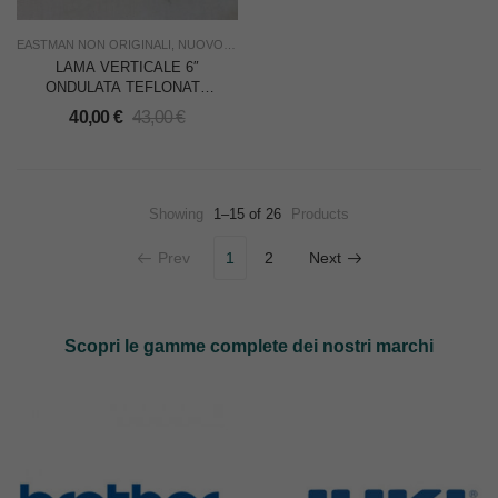
EASTMAN NON ORIGINALI
,
NUOVO
,
RICAMBI PER TAGLIERINE
,
TAGLIO
,
USO IND
LAMA VERTICALE 6″
ONDULATA TEFLONATA
HSS – USA – NON
40,00
€
43,00
€
ORIGINALE – CADAUNA
Showing
1–15 of 26
Products
Prev
1
2
Next
Scopri le gamme complete dei nostri marchi