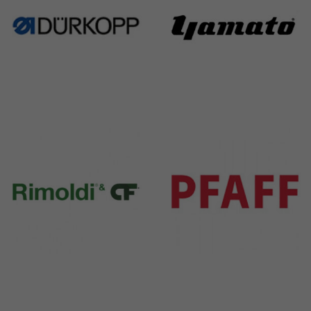
Durkopp
Yamato
351 Products
6 Products
Rimoldi & CF
Pfaff
1391 Products
301 Products