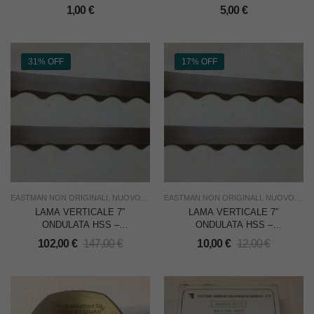
CADAUNA
623 EASTMAN
1,00
€
5,00
€
31% OFF
17% OFF
EASTMAN NON ORIGINALI
,
NUOVO
,
RICAMBI PER TAGLIERINE
EASTMAN NON ORIGINALI
,
TAGLIO
,
NUOVO
,
USO IND
,
RIC
LAMA VERTICALE 7″
LAMA VERTICALE 7″
ONDULATA HSS –
ONDULATA HSS –
GOLDEN EAGLE x
GOLDEN EAGLE x
102,00
€
147,00
€
10,00
€
12,00
€
EASTMAN – CONF. DA 12
EASTMAN – CADAUNA
PZ.