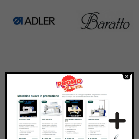
Adler
Baratto
368 Products
172 Products
Bernina
Cornely