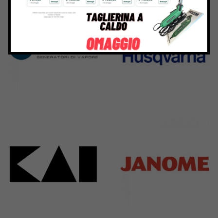
295 Products
198 Products
Bieffe
Husqvarna
42 Products
2 Products