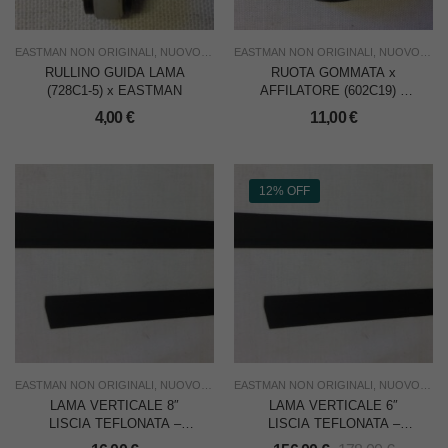
EASTMAN NON ORIGINALI
,
NUOVO
,
RICAMBI PER TAGLIERINE
EASTMAN NON ORIGINALI
,
TAGLIO
,
NUOVO
,
USO IND
,
RIC
RULLINO GUIDA LAMA
RUOTA GOMMATA x
(728C1-5) x EASTMAN
AFFILATORE (602C19) x
EASTMAN
4,00
€
11,00
€
12% OFF
EASTMAN NON ORIGINALI
,
NUOVO
,
RICAMBI PER TAGLIERINE
EASTMAN NON ORIGINALI
,
TAGLIO
,
NUOVO
,
USO IND
,
RIC
LAMA VERTICALE 8″
LAMA VERTICALE 6″
LISCIA TEFLONATA –
LISCIA TEFLONATA –
MADE IN USA –
MADE IN USA – CONF.