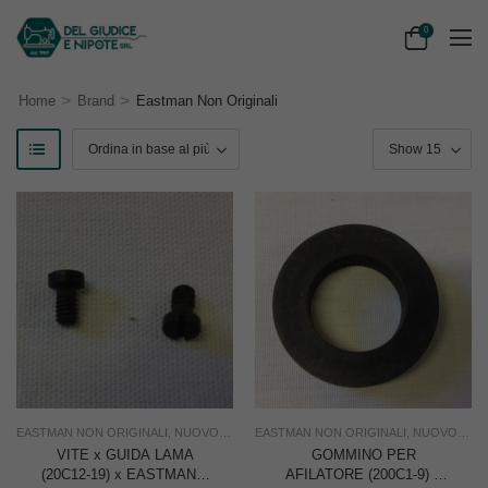
0
>
>
Home
Brand
Eastman Non Originali
EASTMAN NON ORIGINALI
,
NUOVO
,
RICAMBI PER TAGLIERINE
EASTMAN NON ORIGINALI
,
TAGLIO
,
NUOVO
,
USO IND
,
RIC
VITE x GUIDA LAMA
GOMMINO PER
(20C12-19) x EASTMAN –
AFILATORE (200C1-9) x