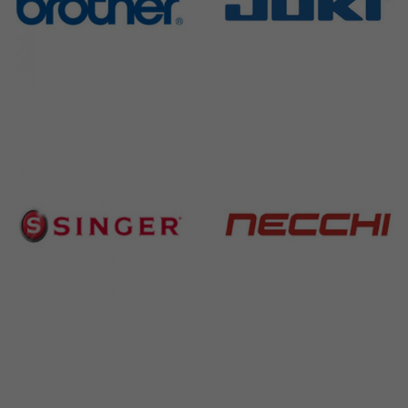
Brother
Juki
583 Products
225 Products
Singer
Necchi
224 Products
770 Products