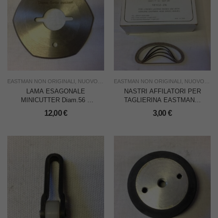
EASTMAN NON ORIGINALI
,
NUOVO
,
RICAMBI PER TAGLIERINE
EASTMAN NON ORIGINALI
,
TAGLIO
,
NUOVO
,
USO IND
,
RIC
LAMA ESAGONALE
NASTRI AFFILATORI PER
MINICUTTER Diam.56 x
TAGLIERINA EASTMAN E
EASTMAN
KM – PZ.10
12,00
€
3,00
€