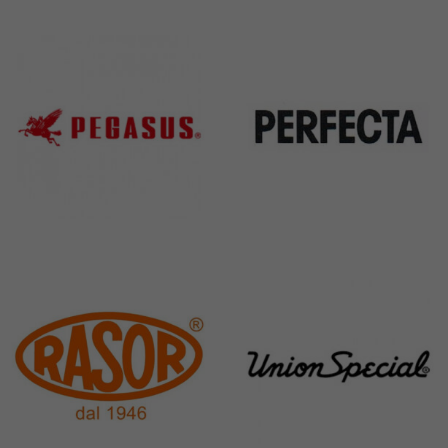
Kai
Janome
31 Products
37 Products
Pegasus
Perfecta
11 Products
50 Products