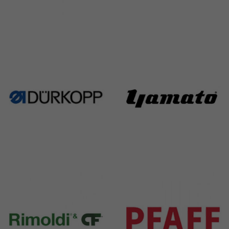
Singer
Necchi
224 Products
770 Products
Durkopp
Yamato
351 Products
6 Products