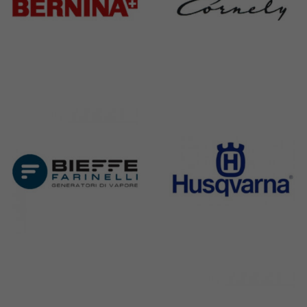
Bernina
Cornely
295 Products
198 Products
Bieffe
Husqvarna
42 Products
2 Products