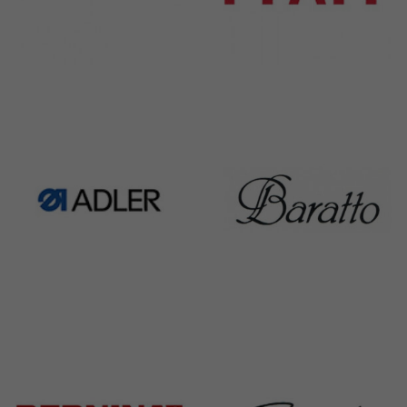
Rimoldi & CF
Pfaff
1391 Products
301 Products
Adler
Baratto
368 Products
172 Products