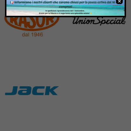
Rasor
Union Special
117 Products
140 Products
Jack