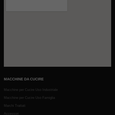
MACCHINE DA CUCIRE
Macchine per Cucire Uso Industriale
Macchine per Cucire Uso Famiglia
Marchi Trattati
Accessori