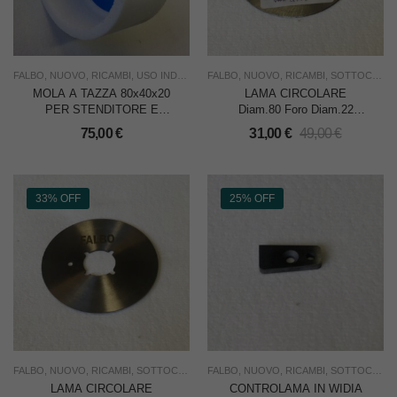
FALBO
,
NUOVO
,
RICAMBI
,
USO INDUSTRIA
FALBO
,
NUOVO
,
RICAMBI
,
SOTTOCOSTO
MOLA A TAZZA 80x40x20
LAMA CIRCOLARE
PER STENDITORE E
Diam.80 Foro Diam.22
TAGLIA ROTOLI
PER TAGLIA
75,00
€
31,00
€
49,00
€
FALBO/RIMOLDI
COLLARETTA FALBO
MOD. FB95 1° SERIE
33% OFF
25% OFF
FALBO
,
NUOVO
,
RICAMBI
,
SOTTOCOSTO
,
FALBO
USO INDUSTRIA
,
NUOVO
,
RICAMBI
,
SOTTOCOSTO
LAMA CIRCOLARE
CONTROLAMA IN WIDIA