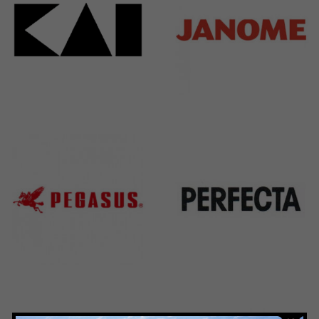
Kai
Janome
31 Products
37 Products
Pegasus
Perfecta
11 Products
50 Products