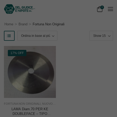
0
>
>
Home
Brand
Fortuna Non Originali
17% OFF
FORTUNA NON ORIGINALI
,
NUOVO
,
RICAMBI PER TAGLIERINE
,
TAGLIO
,
USO IND
LAMA Diam.70 PER KE
DOUBLEFACE – TIPO