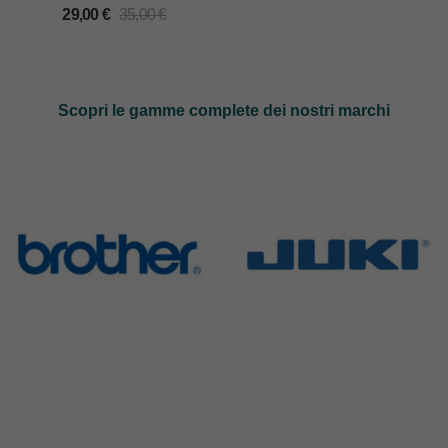
658111/25 FORTUNA –
29,00
€
35,00
€
NON ORIGINALE
Scopri le gamme complete dei nostri marchi
Brother
Juki
583 Products
225 Products