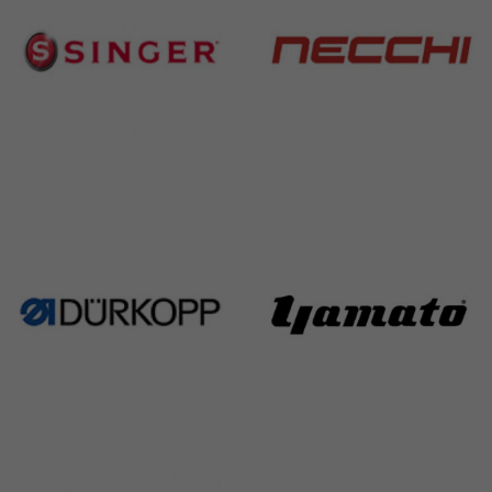
Singer
Necchi
224 Products
770 Products
Durkopp
Yamato
351 Products
6 Products