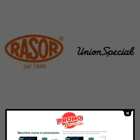
Pegasus
Perfecta
11 Products
50 Products
Rasor
Union Special
117 Products
140 Products