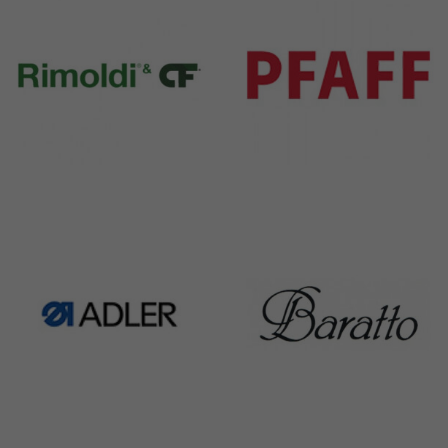
Rimoldi & CF
Pfaff
1391 Products
301 Products
Adler
Baratto