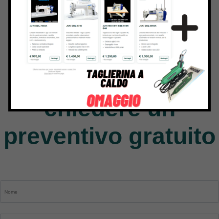
Jack
9 Products
Contattaci per
chiedere un
preventivo gratuito