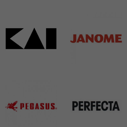
Bieffe
Husqvarna
42 Products
2 Products
Kai
Janome
31 Products
37 Products