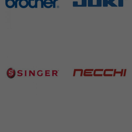
Brother
Juki
583 Products
225 Products
Singer
Necchi
224 Products
770 Products