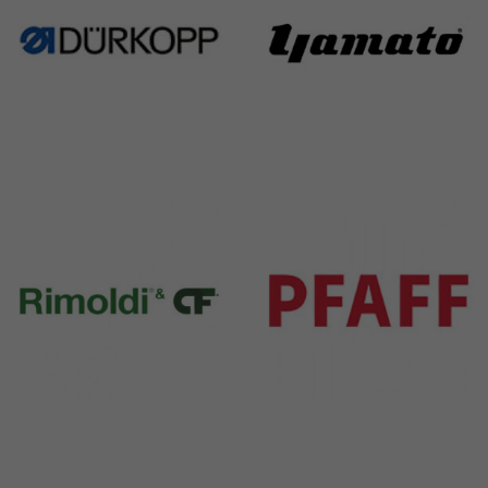
Durkopp
Yamato
351 Products
6 Products
Rimoldi & CF
Pfaff
1391 Products
301 Products