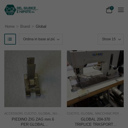
0
>
>
Home
Brand
Global
ACCESSORI
,
CUCITO
,
GLOBAL
,
NUOVO
,
RICAMBI
CUCITO
,
,
USO FAMIGLIA
GLOBAL
,
MACCHINE PER CUCIRE TRIPLICI TRASPORTO
,
USO INDUSTRI
PIEDINO ZIG ZAG mm.6
GLOBAL 204-370
PER GLOBAL
TRIPLICE TRASPORTO