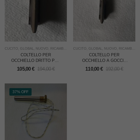
CUCITO
,
GLOBAL
,
NUOVO
,
RICAMBI
,
SOTTOCOSTO
CUCITO
,
GLOBAL
,
USO INDUSTRIA
,
NUOVO
,
RICAMBI
,
SO
COLTELLO PER
COLTELLO PER
OCCHIELLO DRITTO PER
OCCHIELLO A GOCCIA
NECCHI 499-100 =
PER GIACCHE PER
105,00
€
194,00
€
110,00
€
192,00
€
GLOBAL BH
NECCHI 499-100 =
557/758/759/778/779/1000
GLOBAL BH
557/758/759/778/779/1000
37% OFF