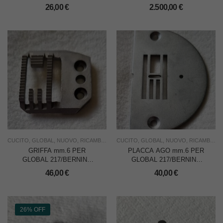
217/BERNINA 217/EFFECI
CON CROCHET BARREL
26,00
€
2.500,00
€
217 E SIMILI ATTACCO
UNIVERSALE
CUCITO
,
GLOBAL
,
NUOVO
,
RICAMBI
,
USO INDUSTRIA
CUCITO
,
GLOBAL
,
NUOVO
,
RICAMBI
,
US
GRIFFA mm.6 PER
PLACCA AGO mm.6 PER
GLOBAL 217/BERNINA
GLOBAL 217/BERNINA
217/EFFECI 217
217/EFFECI 217
46,00
€
40,00
€
26% OFF