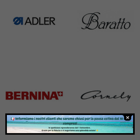
Adler
Baratto
368 Products
172 Products
Bernina
Cornely