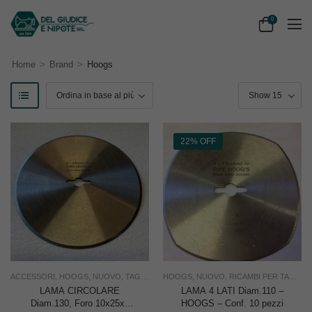
0
>
>
Home
Brand
Hoogs
22% OFF
ACCESSORI
,
HOOGS
,
NUOVO
,
TAGLIO
,
USO INDUSTRIA
HOOGS
,
NUOVO
,
RICAMBI PER TAGLIERINE
LAMA CIRCOLARE
LAMA 4 LATI Diam.110 –
Diam.130, Foro 10x25x4
HOOGS – Conf. 10 pezzi