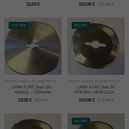
PER HOOG’S
32,00
€
180,00
€
231,00
€
17% OFF
6% OFF
HOOGS
,
NUOVO
,
RICAMBI PER TAGLIERINE
HOOGS
,
TAGLIO
,
NUOVO
,
USO INDUSTRIA
,
RICAMBI PER TAGLIERINE
LAMA 4 LATI Diam.110 –
LAMA 4 LATI Diam.60
HOOGS – CADAUNA
PER BW = HERCULES –
HOOGS – CONF. DA 10
19,00
€
23,00
€
160,00
€
171,00
€
PZ.
6% OFF