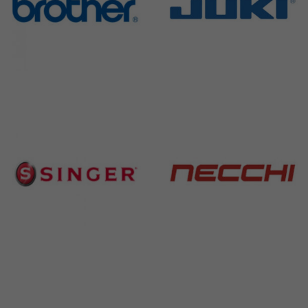
Brother
Juki
583 Products
225 Products
Singer
Necchi
224 Products
770 Products