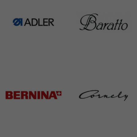
Adler
Baratto
368 Products
172 Products
Bernina
Cornely