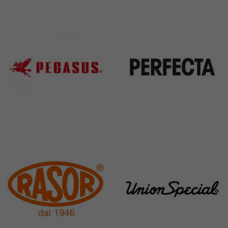
Kai
Janome
31 Products
37 Products
Pegasus
Perfecta
11 Products
50 Products