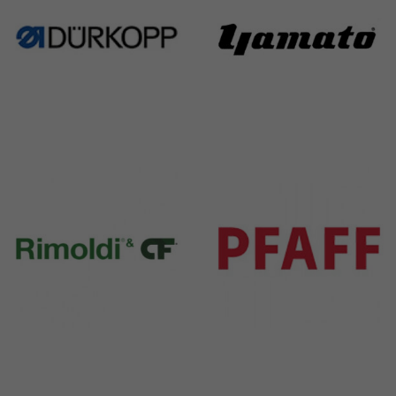
Durkopp
Yamato
351 Products
6 Products
Rimoldi & CF
Pfaff
1391 Products
301 Products