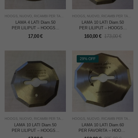
HOOGS
,
NUOVO
,
RICAMBI PER TAGLIERINE
HOOGS
,
TAGLIO
,
NUOVO
,
USO INDUSTRIA
,
RICAMBI PER TAGLIERINE
LAMA 4 LATI Diam.50
LAMA 10 LATI Diam.50
PER LILIPUT – HOOGS –
PER LILIPUT – HOOGS –
CADAUNA
CONF. DA 10 PZ.
17,00
€
160,00
€
173,00
€
29% OFF
HOOGS
,
NUOVO
,
RICAMBI PER TAGLIERINE
HOOGS
,
TAGLIO
,
NUOVO
,
USO INDUSTRIA
,
RICAMBI PER TAGLIERINE
LAMA 10 LATI Diam.50
LAMA 10 LATI Diam.60
PER LILIPUT – HOOGS –
PER FAVORITA – HOOGS
CADAUNA
– CONF. DA 10 PZ.