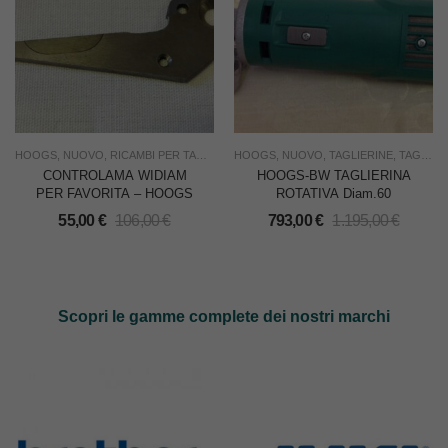
HOOGS
,
NUOVO
,
RICAMBI PER TAGLIERINE
HOOGS
,
SOTTOCOSTO
,
NUOVO
,
TAGLIERINE
,
TAGLIO
,
USO INDUS
,
TAGLIO
,
CONTROLAMA WIDIAM
HOOGS-BW TAGLIERINA
PER FAVORITA – HOOGS
ROTATIVA Diam.60
55,00
€
106,00
€
793,00
€
1.195,00
€
Scopri le gamme complete dei nostri marchi