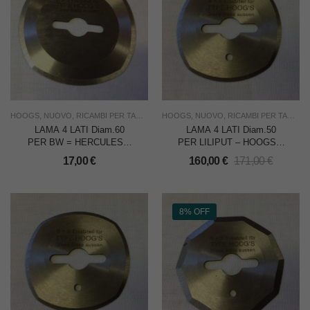
HOOGS
,
NUOVO
,
RICAMBI PER TAGLIERINE
HOOGS
,
TAGLIO
,
NUOVO
,
USO INDUSTRIA
,
RICAMBI PER TAGLIERINE
LAMA 4 LATI Diam.60
LAMA 4 LATI Diam.50
PER BW = HERCULES –
PER LILIPUT – HOOGS –
HOOGS – CADAUNA
CONF. DA 10 PZ.
17,00
€
160,00
€
171,00
€
8% OFF