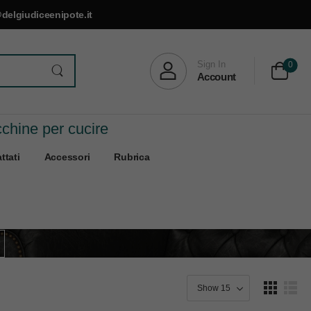
delgiudiceenipote.it
Sign In
0
Account
cchine per cucire
ttati
Accessori
Rubrica