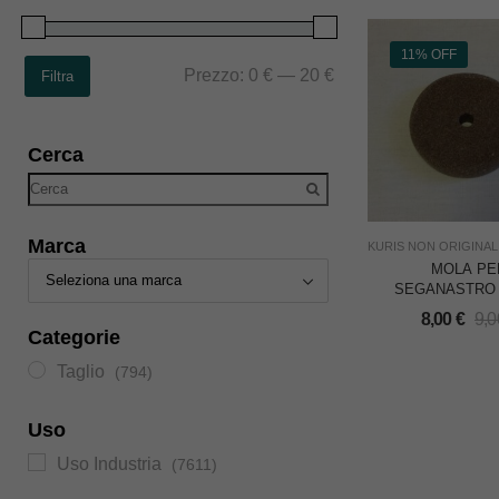
11% OFF
Prezzo:
0 €
—
20 €
Filtra
Cerca
Marca
KURIS NON ORIGINAL
MOLA PE
SEGANASTRO 
8,00
€
9,
Categorie
Taglio
(794)
Uso
Uso Industria
(7611)