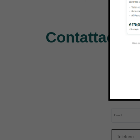
Kai
Janome
Pe
31 Products
37 Products
11 P
Contattaci pe