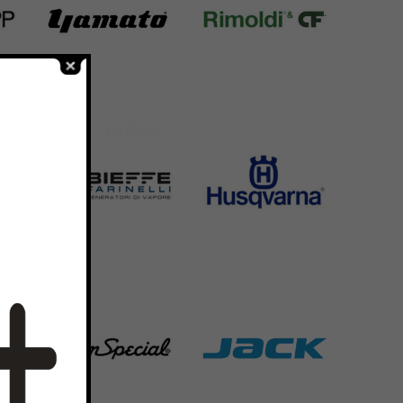
Yamato
Rimoldi & CF
6 Products
1391 Products
Bieffe
Husqvarna
42 Products
2 Products