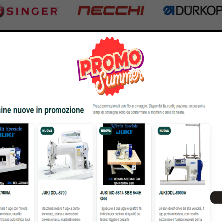
nger
Necchi
Durkopp
Products
770 Products
351 Products
atto
Bernina
Cornely
Products
295 Products
198 Products