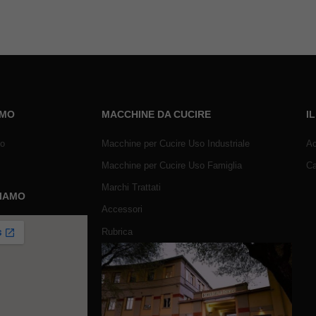
AMO
MACCHINE DA CUCIRE
I
mo
Macchine per Cucire Uso Industriale
Ac
Macchine per Cucire Uso Famiglia
Ca
Marchi Trattati
SIAMO
Accessori
Rubrica