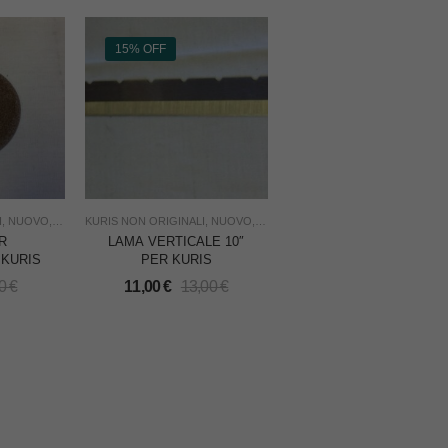
15% OFF
I
,
NUOVO
,
RICAMBI PER TAGLIERINE
KURIS NON ORIGINALI
,
TAGLIO
,
NUOVO
,
USO INDUSTRIA
,
RICAMBI PER TAGLIERINE
,
TAGLIO
,
R
LAMA VERTICALE 10″
KURIS
PER KURIS
00
€
11,00
€
13,00
€