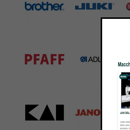
Brother
Juki
Si
583 Products
225 Products
224 
Pfaff
Adler
Bar
301 Products
368 Products
172 