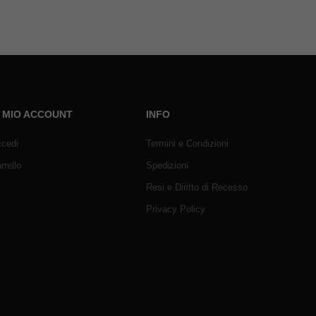
L MIO ACCOUNT
INFO
cedi
Termini e Condizioni
rrello
Spedizioni
Resi e Diritto di Recesso
Privacy Policy