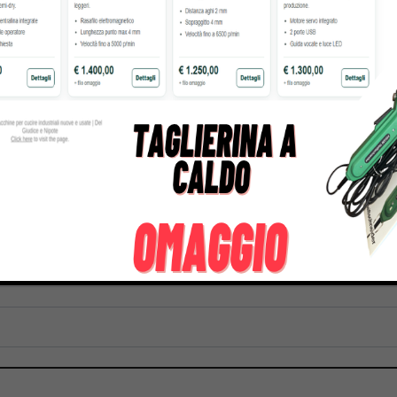
gasus
Perfecta
Rasor
roducts
50 Products
117 Products
r chiedere un preve