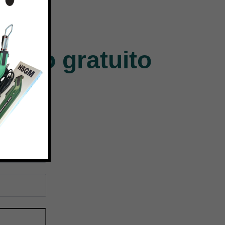
Union Special
Jack
140 Products
9 Products
ntivo gratuito