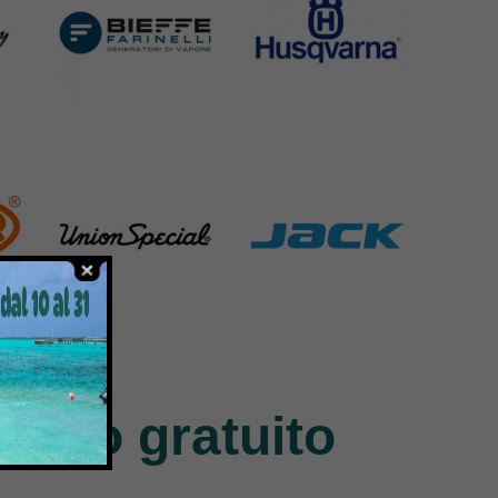
Bieffe
Husqvarna
42 Products
2 Products
Union Special
Jack
140 Products
9 Products
ntivo gratuito