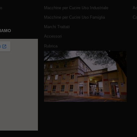
mo
Macchine per Cucire Uso Industriale
Ac
Macchine per Cucire Uso Famiglia
Ca
Marchi Trattati
SIAMO
Accessori
Rubrica