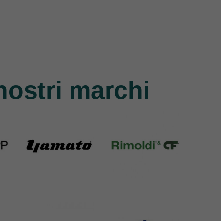
nostri marchi
Yamato
Rimoldi & CF
6 Products
1391 Products