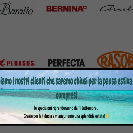
atto
Bernina
Cornely
Products
295 Products
198 Products
gasus
Perfecta
Rasor
roducts
50 Products
117 Products
r chiedere un preve