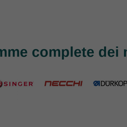
mme complete dei 
nger
Necchi
Durkopp
Products
770 Products
351 Products