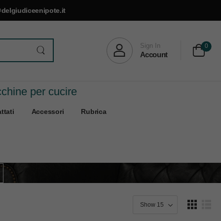
delgiudiceenipote.it
Sign In
0
Account
cchine per cucire
ttati
Accessori
Rubrica