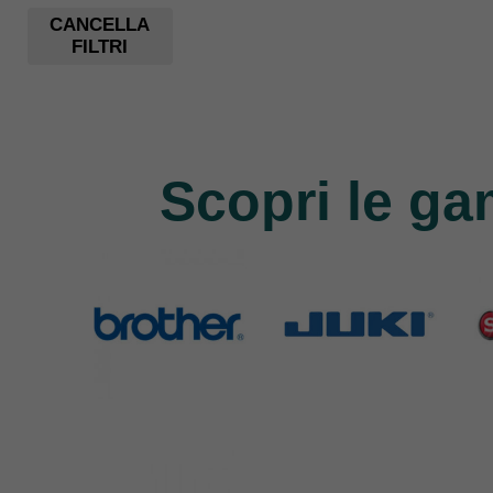
CANCELLA
FILTRI
Scopri le ga
Brother
Juki
Si
583 Products
225 Products
224 