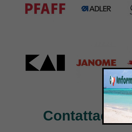
Pfaff
Adler
Bar
301 Products
368 Products
172 
Kai
Janome
Pe
31 Products
37 Products
11 P
Contattaci pe