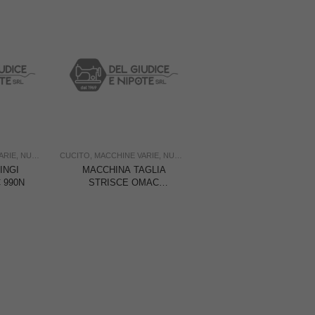
ARIE
,
NUOVO
,
OMAC
CUCITO
,
USO INDUSTRIA
,
MACCHINE VARIE
,
NUOVO
,
OMAC
,
USO INDUSTRIA
INGI
MACCHINA TAGLIA
 990N
STRISCE OMAC
985/150