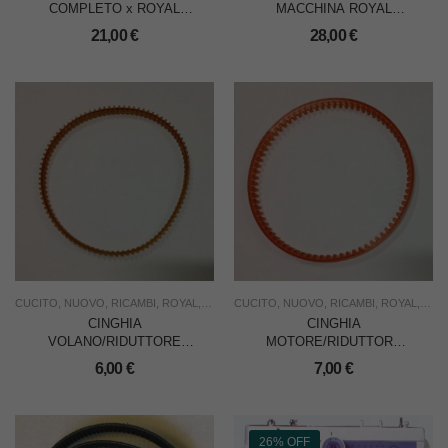
COMPLETO x ROYAL
MACCHINA ROYAL
400/550/950/2510
MOD.400
21,00
€
28,00
€
CUCITO
,
NUOVO
,
RICAMBI
,
ROYAL
,
USO FAMIGLIA
CUCITO
,
NUOVO
,
RICAMBI
,
ROYAL
,
USO
CINGHIA
CINGHIA
VOLANO/RIDUTTORE
MOTORE/RIDUTTORE
6×330 x ROYAL 400
6×310 x ROYAL 400
6,00
€
7,00
€
26% OFF