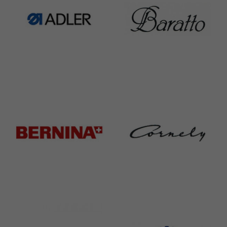
Adler
Baratto
368 Products
172 Products
Bernina
Cornely
295 Products
198 Products