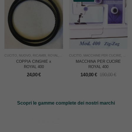
CUCITO
,
NUOVO
,
RICAMBI
,
ROYAL
,
USO FAMIGLIA
CUCITO
,
MACCHINE PER CUCIRE
,
NUO
COPPIA CINGHIE x
MACCHINA PER CUCIRE
ROYAL 400
ROYAL 400
24,00
€
140,00
€
190,00
€
Scopri le gamme complete dei nostri marchi