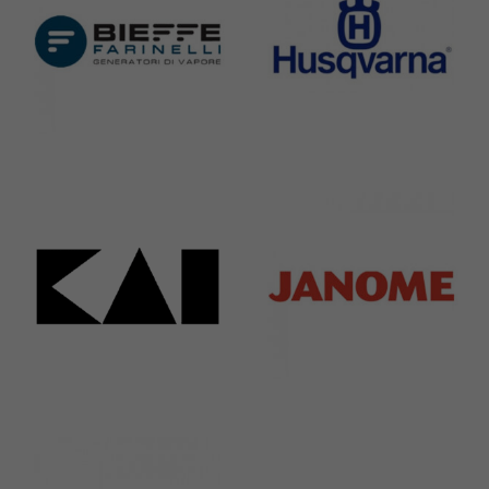
Bieffe
Husqvarna
42 Products
2 Products
Kai
Janome
31 Products
37 Products