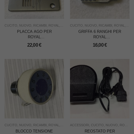
CUCITO
,
NUOVO
,
RICAMBI
,
ROYAL
,
USO FAMIGLIA
CUCITO
,
NUOVO
,
RICAMBI
,
ROYAL
,
USO
PLACCA AGO PER
GRIFFA 6 RANGHI PER
ROYAL
ROYAL
CL.400/550/600/1422
CL.400/550/600/1422/NM800
22,00
€
16,00
€
CUCITO
,
NUOVO
,
RICAMBI
,
ROYAL
,
USO FAMIGLIA
ACCESSORI
,
CUCITO
,
NUOVO
,
ROYAL
,
BLOCCO TENSIONE
REOSTATO PER