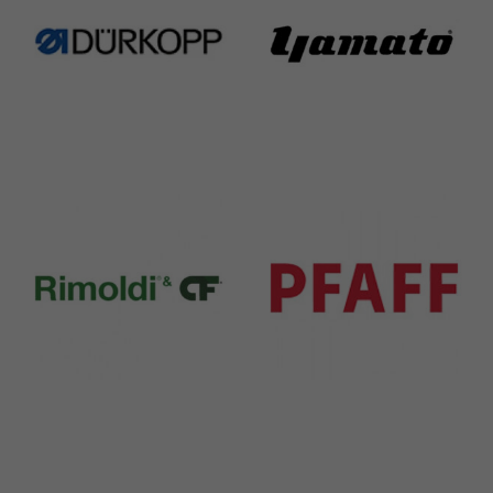
Durkopp
Yamato
351 Products
6 Products
Rimoldi & CF
Pfaff
1391 Products
301 Products