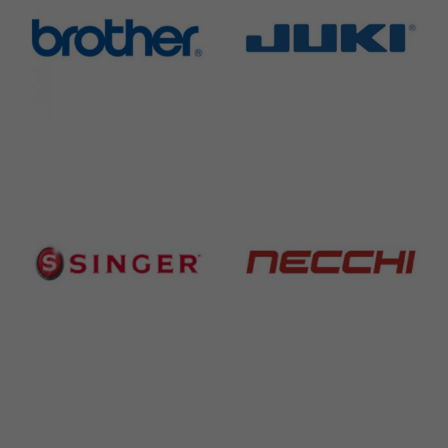
Brother
Juki
583 Products
225 Products
Singer
Necchi
224 Products
770 Products