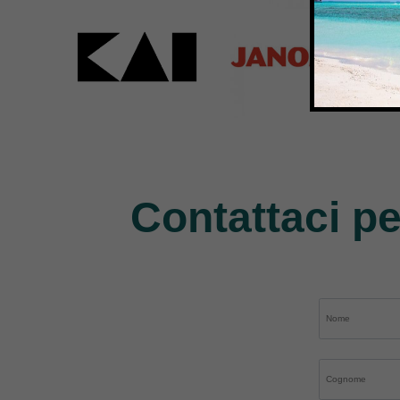
Kai
Janome
Pe
31 Products
37 Products
11 P
Contattaci pe