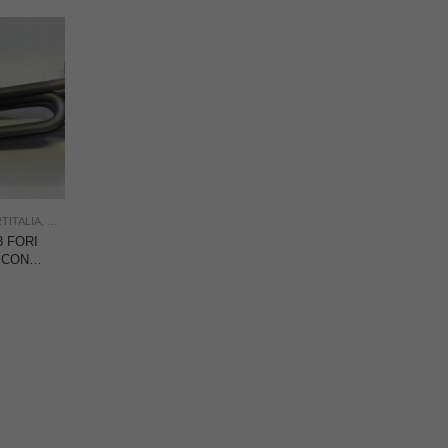
TITALIA
,
SOTTOCOSTO
,
STIRO
,
USO FAMIGLIA
,
USO INDUSTRIA
 FORI
0 CON
ER
IA