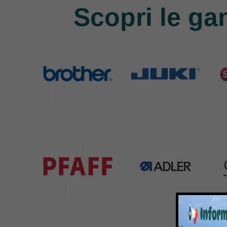
Scopri le ga
Brother
Juki
Si
583 Products
225 Products
224 
Pfaff
Adler
Bar
301 Products
368 Products
172 