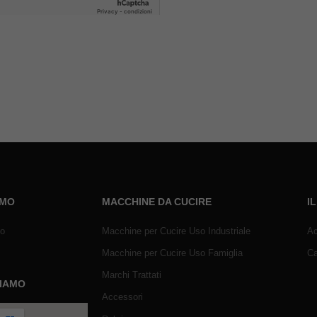
AMO
MACCHINE DA CUCIRE
I
mo
Macchine per Cucire Uso Industriale
Ac
Macchine per Cucire Uso Famiglia
Ca
Marchi Trattati
SIAMO
Accessori