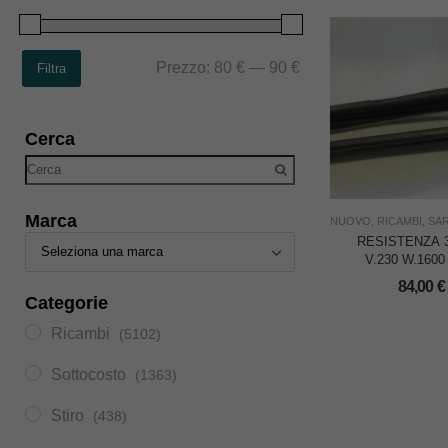
Prezzo:
80 €
—
90 €
Filtra
Cerca
Marca
NUOVO
,
RICAMBI
,
SAR
RESISTENZA 3
V.230 W.160
GUAINA P
84,00
€
SARTITAL
Categorie
Ricambi
(5102)
Sottocosto
(1363)
Stiro
(438)