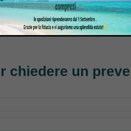
gasus
Perfecta
Rasor
roducts
50 Products
117 Products
r chiedere un preve