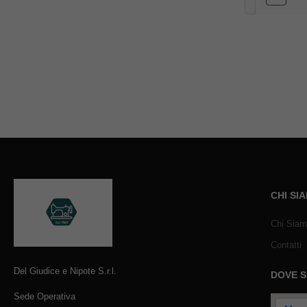
CHI SI
Chi Sia
Contatti
Del Giudice e Nipote S.r.l.
DOVE 
Sede Operativa