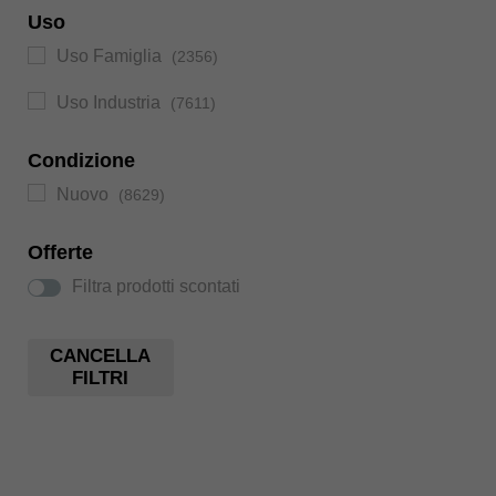
Uso
Uso Famiglia
(2356)
Uso Industria
(7611)
Condizione
Nuovo
(8629)
Offerte
Filtra prodotti scontati
CANCELLA
FILTRI