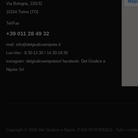
Via Bologna, 220/32
10154 Torino (TO)
Tel/Fax
+39 011 28 49 32
mail: info@delgiudiceenipote.it
Lun-Ven - 8:30-12:30 / 14:30-18:30
instagram: delgiudiceenipotesrl facebook: Del Giudice e
Nipote Srl
Copyright © 2026 Del Giudice e Nipote. P.IVA 02787830013 - Tutti i contenu