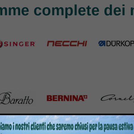
mme complete dei 
nger
Necchi
Durkopp
Products
770 Products
351 Products
atto
Bernina
Cornely
Products
295 Products
198 Products