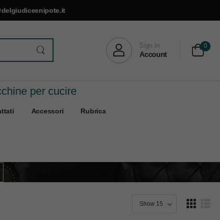
delgiudiceenipote.it
Sign In
0
Account
cchine per cucire
ttati
Accessori
Rubrica