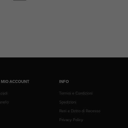
L MIO ACCOUNT
INFO
cedi
Termini e Condizioni
rrello
Spedizioni
Resi e Diritto di Recesso
Privacy Policy