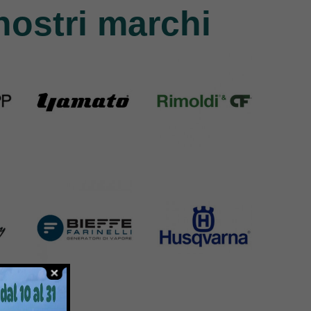
nostri marchi
Yamato
Rimoldi & CF
6 Products
1391 Products
Bieffe
Husqvarna
42 Products
2 Products