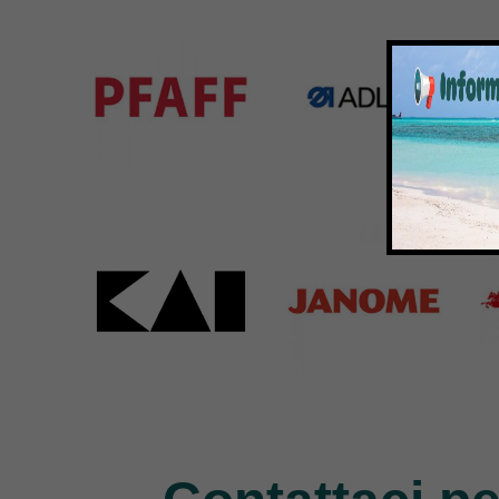
583 Products
225 Products
224 
Pfaff
Adler
Bar
301 Products
368 Products
172 
Kai
Janome
Pe
31 Products
37 Products
11 P