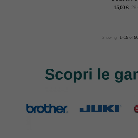
15,00
€
28
Showing
1–15 of 5
Scopri le ga
Brother
Juki
Si