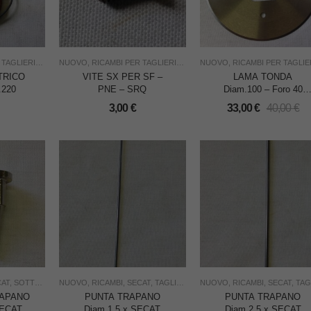
TAGLIERINE
,
SECAT
NUOVO
,
TAGLIO
,
RICAMBI PER TAGLIERINE
,
USO INDUSTRIA
,
SECAT
NUOVO
,
TAGLIO
,
RICAMBI PER TAGLIERI
,
USO INDUSTRIA
TRICO
VITE SX PER SF –
LAMA TONDA
.220
PNE – SRQ
Diam.100 – Foro 40
F.K.ARNA = SECAT
3,00
€
33,00
€
40,00
€
102K = SRT10
CAT
,
SOTTOCOSTO
NUOVO
,
TAGLIO
,
RICAMBI
,
USO INDUSTRIA
,
SECAT
,
TAGLIO
,
USO INDUSTRIA
NUOVO
,
RICAMBI
,
SECAT
,
TAGL
RAPANO
PUNTA TRAPANO
PUNTA TRAPANO
SECAT
Diam.1,5 x SECAT
Diam.2,5 x SECAT