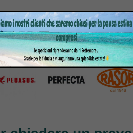
Products
770 Products
351 Products
atto
Bernina
Cornely
Products
295 Products
198 Products
gasus
Perfecta
Rasor
roducts
50 Products
117 Products