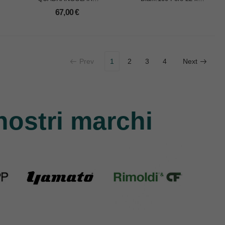
Diam.100 Foro 40 x
SECAT
67,00
€
SECAT
Prev
1
2
3
4
Next
nostri marchi
Yamato
Rimoldi & CF