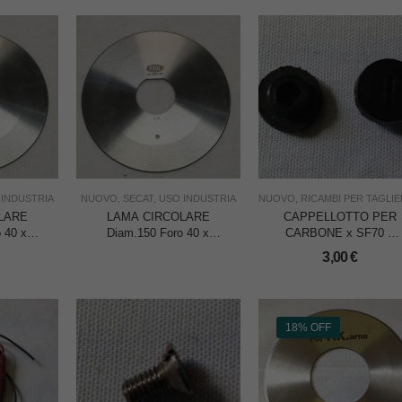
 INDUSTRIA
NUOVO
,
SECAT
,
USO INDUSTRIA
NUOVO
,
RICAMBI PER TAGLIERI
LARE
LAMA CIRCOLARE
CAPPELLOTTO PER
 40 x
Diam.150 Foro 40 x
CARBONE x SF70 –
15
SECAT SR15
CADAUNO
3,00
€
18% OFF