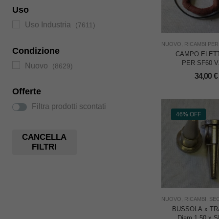
Uso
Uso Industria
(7611)
NUOVO
,
RICAMBI PER 
Condizione
CAMPO ELET
PER SF60 V
Nuovo
(8629)
34,00
€
Offerte
Filtra prodotti scontati
46% OFF
CANCELLA
FILTRI
NUOVO
,
RICAMBI
,
SE
BUSSOLA x T
Diam.1,50 x 