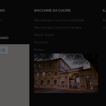
AMO
MACCHINE DA CUCIRE
I
mo
Macchine per Cucire Uso Industriale
Ac
Macchine per Cucire Uso Famiglia
Ca
Marchi Trattati
SIAMO
Accessori
Rubrica