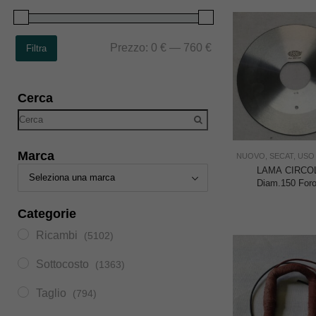
Prezzo:
0 €
—
760 €
Filtra
Cerca
Marca
NUOVO
,
SECAT
,
USO
LAMA CIRCO
Diam.150 Foro
SECAT SR
Categorie
Ricambi
(5102)
Sottocosto
(1363)
Taglio
(794)