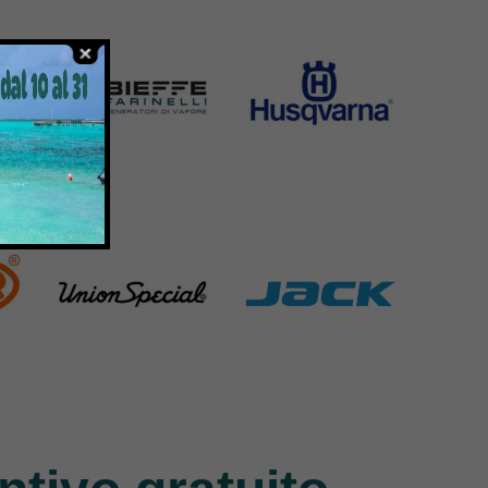
6 Products
1391 Products
Bieffe
Husqvarna
42 Products
2 Products
Union Special
Jack
140 Products
9 Products