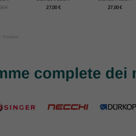
,00
€
27,00
€
27,00
€
6
Products
mme complete dei 
nger
Necchi
Durkopp