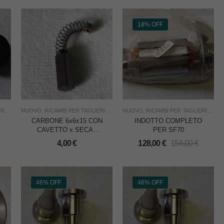
18% OFF
NE
,
SECAT
NUOVO
,
TAGLIO
,
RICAMBI PER TAGLIERINE
,
USO INDUSTRIA
,
SECAT
NUOVO
,
TAGLIO
,
RICAMBI PER TAGLIERINE
,
USO INDUSTRIA
,
S
CARBONE 6x6x15 CON
INDOTTO COMPLETO
CAVETTO x SECAT
PER SF70
SF70/80 = ELCU91E
4,00
€
128,00
€
156,00
€
46% OFF
46% OFF