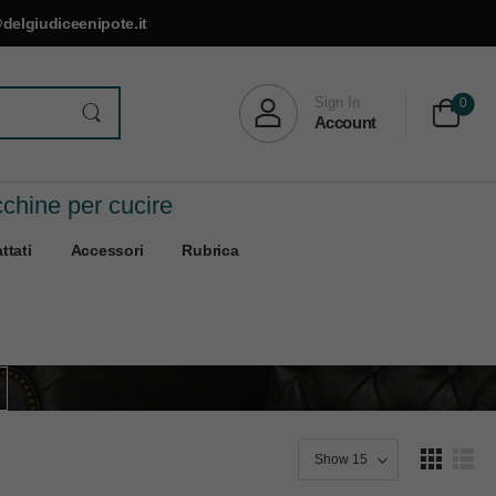
delgiudiceenipote.it
Sign In
0
Account
cchine per cucire
ttati
Accessori
Rubrica