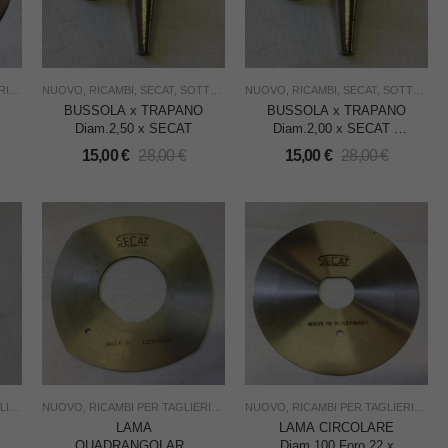
NE
,
SECAT
NUOVO
,
TAGLIO
,
RICAMBI
,
USO INDUSTRIA
,
SECAT
,
SOTTOCOSTO
NUOVO
,
TAGLIO
,
RICAMBI
,
USO INDUSTRIA
,
SECAT
,
SOTTOCOSTO
BUSSOLA x TRAPANO
BUSSOLA x TRAPANO
Diam.2,50 x SECAT
Diam.2,00 x SECAT –
CADAUNA
15,00
€
28,00
€
15,00
€
28,00
€
IO
,
USO INDUSTRIA
NUOVO
,
RICAMBI PER TAGLIERINE
,
SECAT
NUOVO
,
TAGLIO
,
RICAMBI PER TAGLIERINE
,
USO INDUSTRIA
,
S
LAMA
LAMA CIRCOLARE
QUADRANGOLARE
Diam.100 Foro 22 x