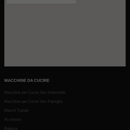
MACCHINE DA CUCIRE
Macchine per Cucire Uso Industriale
Macchine per Cucire Uso Famiglia
Marchi Trattati
Accessori
Rubrica