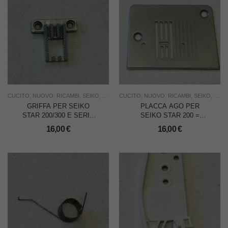
CUCITO
,
NUOVO
,
RICAMBI
,
SEIKO
,
USO FAMIGLIA
CUCITO
,
NUOVO
,
RICAMBI
,
SEIKO
,
USO 
GRIFFA PER SEIKO
PLACCA AGO PER
STAR 200/300 E SERIE
SEIKO STAR 200 =
8000
SINGER
16,00
€
16,00
€
1105/1116/1525/8280