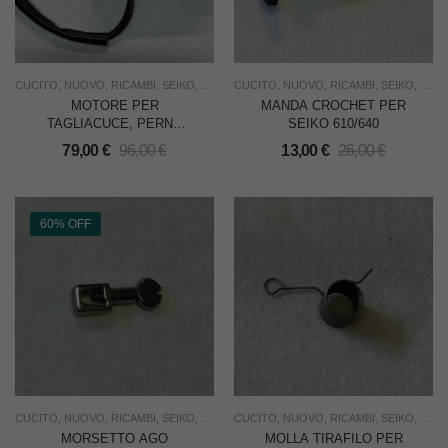
CUCITO
,
NUOVO
,
RICAMBI
,
SEIKO
,
USO FAMIGLIA
CUCITO
,
NUOVO
,
RICAMBI
,
SEIKO
,
SOT
MOTORE PER
MANDA CROCHET PER
TAGLIACUCE, PERNO
SEIKO 610/640
LUNGO CON SPINA
79,00
€
96,00
€
13,00
€
26,00
€
INCASTRO PULEGGIA
60% OFF
CUCITO
,
NUOVO
,
RICAMBI
,
SEIKO
,
SOTTOCOSTO
CUCITO
,
,
NUOVO
USO FAMIGLIA
,
RICAMBI
,
SEIKO
,
USO 
MORSETTO AGO
MOLLA TIRAFILO PER