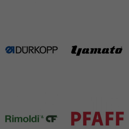
Singer
Necchi
224 Products
770 Products
Durkopp
Yamato
351 Products
6 Products