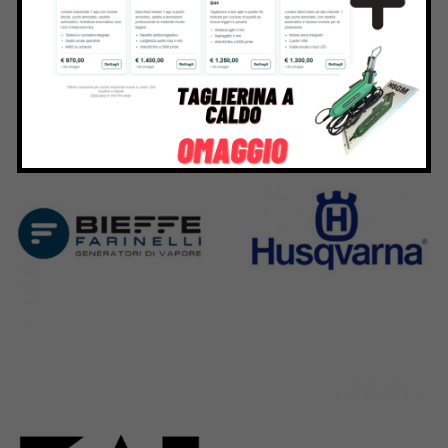
Bernina
Cornely
295 Products
198 Products
Bieffe
Husqvarna
42 Products
2 Products