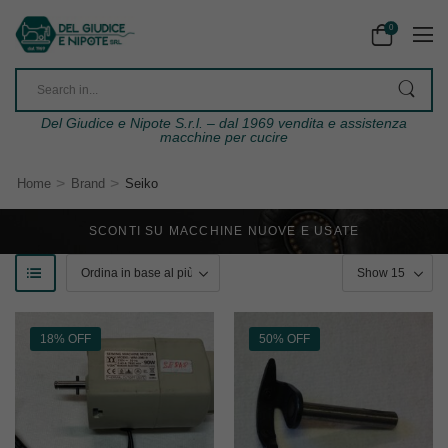
0
Del Giudice e Nipote S.r.l. – dal 1969 vendita e assistenza
macchine per cucire
>
>
Home
Brand
Seiko
SCONTI SU MACCHINE NUOVE E USATE
18% OFF
50% OFF