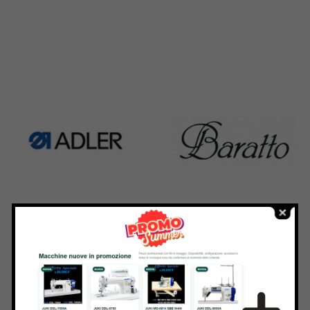
Rimoldi & CF
Pfaff
1391 Products
301 Products
Adler
Baratto
368 Products
172 Products