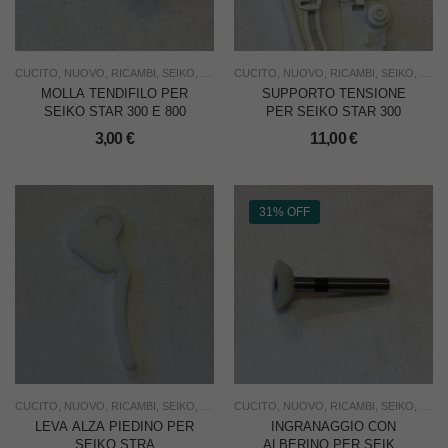
CUCITO
,
NUOVO
,
RICAMBI
,
SEIKO
,
USO FAMIGLIA
CUCITO
,
NUOVO
,
RICAMBI
,
SEIKO
,
USO 
MOLLA TENDIFILO PER
SUPPORTO TENSIONE
SEIKO STAR 300 E 800
PER SEIKO STAR 300
3,00
€
11,00
€
31% OFF
CUCITO
,
NUOVO
,
RICAMBI
,
SEIKO
,
USO FAMIGLIA
CUCITO
,
NUOVO
,
RICAMBI
,
SEIKO
,
USO 
LEVA ALZA PIEDINO PER
INGRANAGGIO CON
SEIKO STRA
ALBERINO PER SEIKO