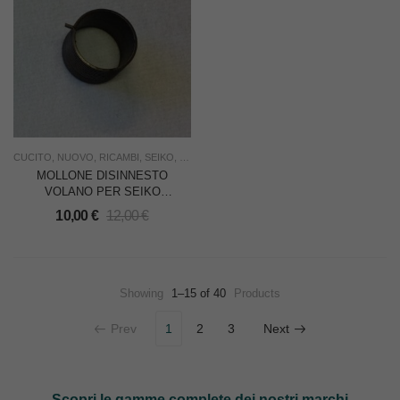
CUCITO
,
NUOVO
,
RICAMBI
,
SEIKO
,
USO FAMIGLIA
MOLLONE DISINNESTO
VOLANO PER SEIKO
STAR 200
10,00
€
12,00
€
Showing
1–15 of 40
Products
Prev
1
2
3
Next
Scopri le gamme complete dei nostri marchi