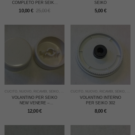
COMPLETO PER SEIKO
SEIKO
3500 TIPO VECCHIO
10,00
€
25,00
€
5,00
€
CUCITO
,
NUOVO
,
RICAMBI
,
SEIKO
,
USO FAMIGLIA
CUCITO
,
NUOVO
,
RICAMBI
,
SEIKO
,
USO 
VOLANTINO PER SEIKO
VOLANTINO INTERNO
NEW VENERE –
PER SEIKO 302
CADAUNO
12,00
€
8,00
€