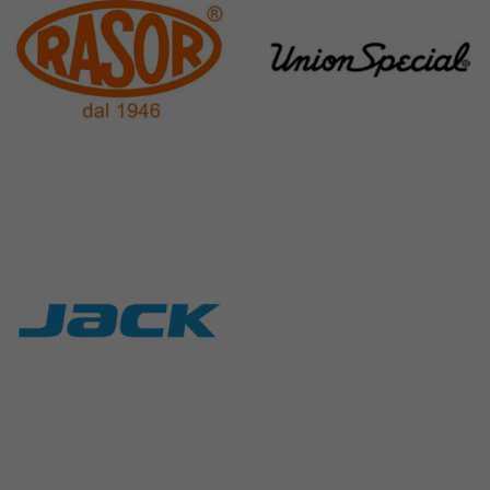
Rasor
Union Special
117 Products
140 Products
Jack
9 Products