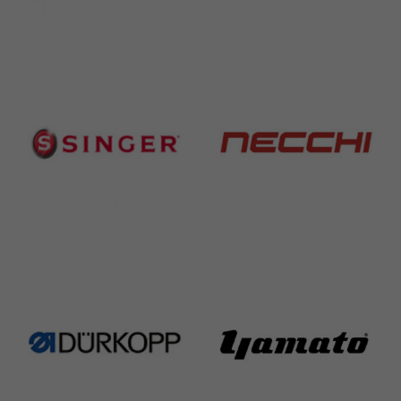
Brother
Juki
583 Products
225 Products
Singer
Necchi
224 Products
770 Products