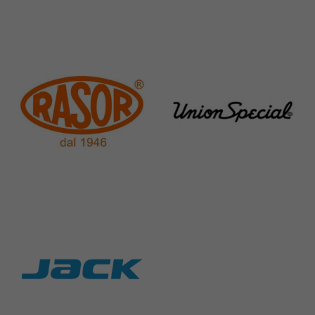
Pegasus
Perfecta
11 Products
50 Products
Rasor
Union Special
117 Products
140 Products