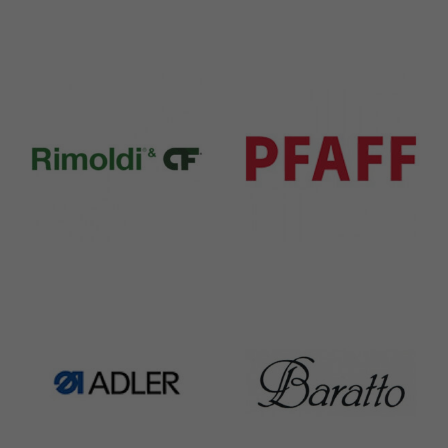
Durkopp
Yamato
351 Products
6 Products
Rimoldi & CF
Pfaff
1391 Products
301 Products