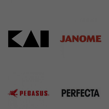
Bieffe
Husqvarna
42 Products
2 Products
Kai
Janome
31 Products
37 Products