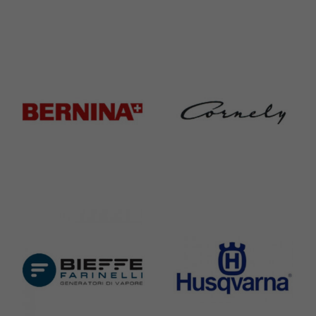
Adler
Baratto
368 Products
172 Products
Bernina
Cornely
295 Products
198 Products