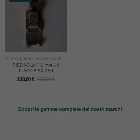
CUCITO
,
NUOVO
,
RICAMBI
,
SINGER NON ORIGINALI
,
USO INDUSTRIA
PIEDINO 1/4″ “L” mm.6,4
1° AGO A SX PER
SINGER 231/261 2 AGHI
108,00
€
131,00
€
A BRACCIO
Scopri le gamme complete dei nostri marchi