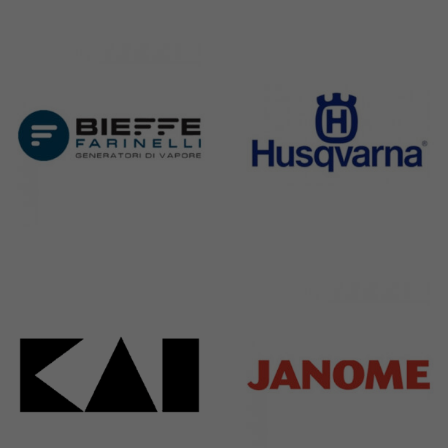
Bernina
Cornely
295 Products
198 Products
Bieffe
Husqvarna
42 Products
2 Products