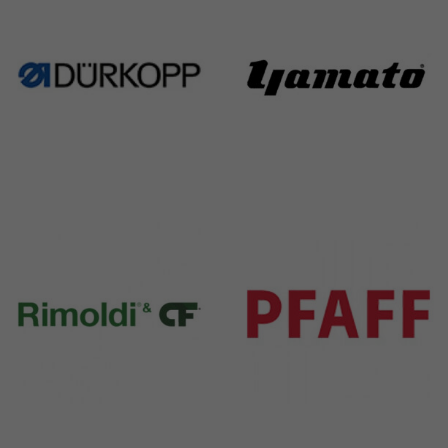
Durkopp
Yamato
351 Products
6 Products
Rimoldi & CF
Pfaff