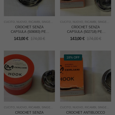
CUCITO
,
NUOVO
,
RICAMBI
,
SINGER NON ORIGINALI
CUCITO
,
NUOVO
,
USO INDUSTRIA
,
RICAMBI
,
SINGER NON ORIGINALI
CROCHET SENZA
CROCHET SENZA
CAPSULA (509083) PER
CAPSULA (502718) PER
SINGER 457/107/307G –
SINGER 457 ZIG ZAG –
143,00
€
174,00
€
143,00
€
174,00
€
CERLIANI
CERLIANI
18% OFF
CUCITO
,
NUOVO
,
RICAMBI
,
SINGER NON ORIGINALI
CUCITO
,
NUOVO
,
USO INDUSTRIA
,
RICAMBI
,
SINGER NON ORIGINALI
CROCHET SENZA
CROCHET ANTIBLOCCO