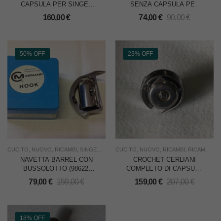
CAPSULA PER SINGER
SENZA CAPSULA PER
211W (267357/244711) –
SINGER CL.188 –
160,00
€
74,00
€
90,00
€
CERLIANI
CERLIANI
50% OFF
23% OFF
CUCITO
,
NUOVO
,
RICAMBI
,
SINGER NON ORIGINALI
CUCITO
,
NUOVO
,
SOTTOCOSTO
,
RICAMBI
,
,
RICAMO
USO INDUS
,
SI
NAVETTA BARREL CON
CROCHET CERLIANI
BUSSOLOTTO (98622)
COMPLETO DI CAPSULA
PER SINGER CL.45K E
PER SINGER 119W = 72W
79,00
€
159,00
€
159,00
€
207,00
€
SIMILI – CERLIANI
MACCHINA PER ORLO A
GIORNO (AJOUR)
18% OFF