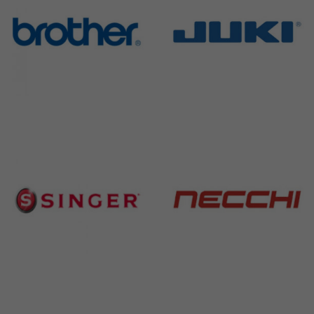
Brother
Juki
583 Products
225 Products
Singer
Necchi
224 Products
770 Products