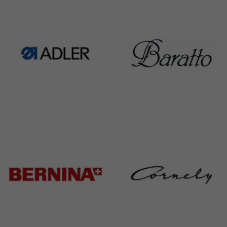
1391 Products
301 Products
Adler
Baratto
368 Products
172 Products