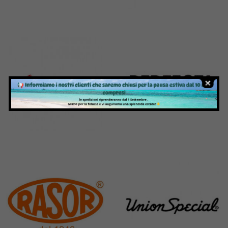
Kai
Janome
31 Products
37 Products
Pegasus
Perfecta
11 Products
50 Products