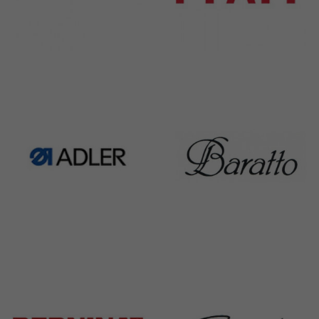
Rimoldi & CF
Pfaff
1391 Products
301 Products
Adler
Baratto
368 Products
172 Products