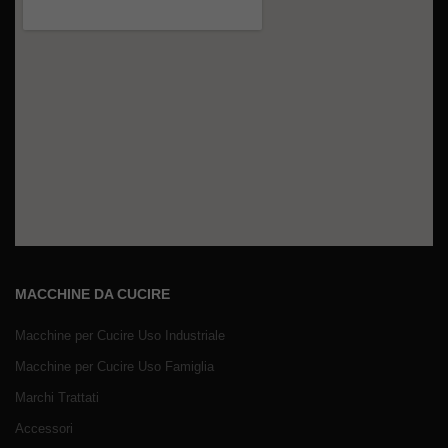
MACCHINE DA CUCIRE
Macchine per Cucire Uso Industriale
Macchine per Cucire Uso Famiglia
Marchi Trattati
Accessori