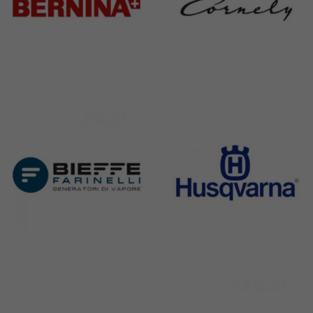
Bernina
Cornely
295 Products
198 Products
Bieffe
Husqvarna
42 Products
2 Products