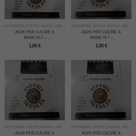
ACCESSORI
,
CUCITO
,
NUOVO
,
SVETHIA
,
USO FAMIGLIA
ACCESSORI
,
CUCITO
,
USO INDUSTRIA
,
NUOVO
,
SVETHIA
AGHI PER CUCIRE A
AGHI PER CUCIRE A
MANO N.2 –
MANO N.7 –
CONFEZIONE DA 16
CONFEZIONE DA 20
1,00
€
1,00
€
PEZZI
PEZZI
ACCESSORI
,
CUCITO
,
NUOVO
,
SVETHIA
,
USO FAMIGLIA
ACCESSORI
,
CUCITO
,
USO INDUSTRIA
,
NUOVO
,
SVETHIA
AGHI PER CUCIRE A
AGHI PER CUCIRE A