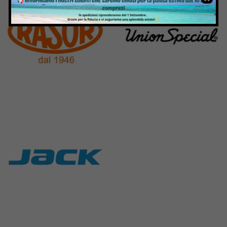
Rasor
Union Special
117 Products
140 Products
Jack