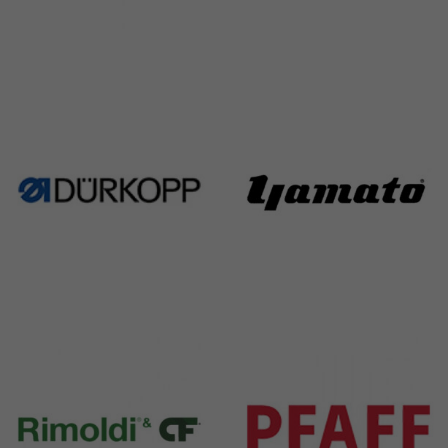
Singer
Necchi
224 Products
770 Products
Durkopp
Yamato
351 Products
6 Products