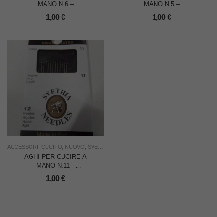
MANO N.6 –
MANO N.5 –
CONFEZIONE DA 20
CONFEZIONE DA 20
1,00
€
1,00
€
PEZZI
PEZZI
ACCESSORI
,
CUCITO
,
NUOVO
,
SVETHIA
,
USO FAMIGLIA
,
USO INDUSTRIA
AGHI PER CUCIRE A
MANO N.11 –
CONFEZIONE DA 12
1,00
€
PEZZI