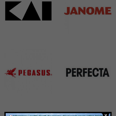
Kai
Janome
31 Products
37 Products
Pegasus
Perfecta
11 Products
50 Products