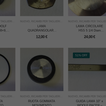
TAGLIERINE
,
TAGLIO
NUOVO
,
USO INDUSTRIA
,
RICAMBI PER TAGLIERINE
,
WOOLF PACER
,
TAGLIO
NUOVO
,
USO INDUSTRIA
,
RICAMBI PER TAGLIERI
,
WOOL
OOLF
LAMA
LAMA CIRCOLARE
8×9,5
QUADRANGOLARE
HSS 5 1/4 Diam
GRANA
mm.50 – Foro mm.17,5
mm.134 – Foro mm.40
12,00
€
24,00
€
x WOOLF PACER
x BLAZER 2 WOOLF
PACER
51% OFF
TAGLIERINE
,
TAGLIO
NUOVO
,
USO INDUSTRIA
,
RICAMBI PER TAGLIERINE
,
WOOLF PACER
,
TAGLIO
NUOVO
,
USO INDUSTRIA
,
RICAMBI PER TAGLIERI
,
WOOL
TA
RUOTA GOMMATA
GUIDA LAMA 10″ x
TO
MOVIMENTO
WOOLF PACER –