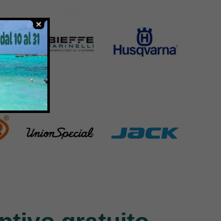
6 Products
1391 Products
Bieffe
Husqvarna
42 Products
2 Products
Union Special
Jack
140 Products
9 Products