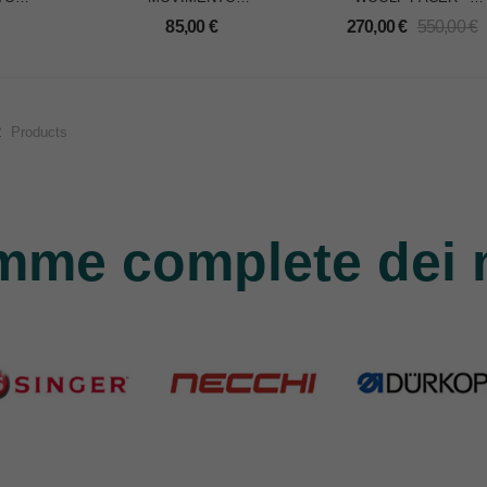
RE x
AFFILATORE x WOOLF
OFFERTISSIMA
85,00
€
270,00
€
550,00
€
CER
PACER
2
Products
mme complete dei 
nger
Necchi
Durkopp