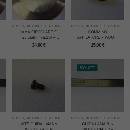
NE
F PACER
,
TAGLIO
NUOVO
,
USO INDUSTRIA
,
RICAMBI PER TAGLIERINE
,
WOOLF PACER
,
TAGLIO
NUOVO
,
USO INDUSTRIA
,
RICAMBI PER TAGLIERINE
,
WOOLF PACE
,
T
LAMA CIRCOLARE 5″
GOMMINO
25 Diam. mm.134 –
AFFILATORE x WOOLF
Foro mm.43 x WOOLF
PACER – CADAUNO
34,00
€
15,00
€
PACER
53% OFF
NE
F PACER
,
TAGLIO
NUOVO
,
USO INDUSTRIA
,
RICAMBI PER TAGLIERINE
,
WOOLF PACER
,
TAGLIO
NUOVO
,
USO INDUSTRIA
,
RICAMBI PER TAGLIERINE
,
WOOLF PACE
,
T
VITE GUIDA LAMA x
GUIDA LAMA 8″ x
WOOLF PACER
WOOLF PACER –