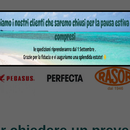
Products
770 Products
351 Products
atto
Bernina
Cornely
Products
295 Products
198 Products
gasus
Perfecta
Rasor
roducts
50 Products
117 Products