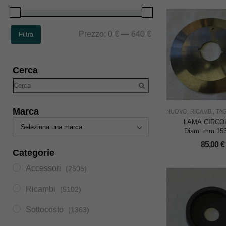
Prezzo:
0 €
—
640 €
Filtra
Cerca
Marca
NUOVO
,
RICAMBI
,
TAG
LAMA CIRCO
Diam. mm.153
FORO mm.40
85,00
€
WOLF
Categorie
Accessori
(2505)
Ricambi
(5102)
Sottocosto
(1363)