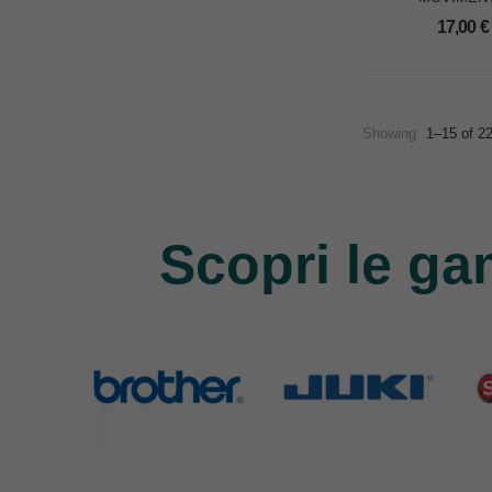
GR.AFFILATO
17,00
€
WOOLF PA
Showing
1–15 of 2
Scopri le ga
Brother
Juki
Si