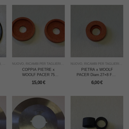
ACER
I
,
TAGLIO
NUOVO
,
USO INDUSTRIA
,
RICAMBI PER TAGLIERINE
,
WOOLF PACER
,
TAGLIO
NUOVO
,
USO INDUSTRIA
,
RICAMBI PER TAGLIERINE
,
WOOLF PACE
,
T
COPPIA PIETRE x
PIETRA x WOOLF
WOOLF PACER 75
PACER Diam.27×8 Foro
Diam.36×8 Foro mm.11
mm.11 GRANA MEDIA
15,00
€
6,00
€
GRANA MEDIA K80
K80