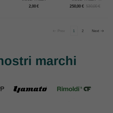
OFFERTISSIMA
2,00
€
250,00
€
530,00
€
Prev
1
2
Next
nostri marchi
Yamato
Rimoldi & CF