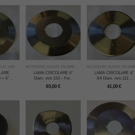
LIO
,
USO INDUSTRIA
ACCESSORI
,
WOOLF PACER
,
NUOVO
,
RICAMBI
,
TAGLIO
ACCESSORI
,
USO INDUSTRIA
,
NUOVO
,
WOOLF P
,
RICAMB
LARE
LAMA CIRCOLARE 6″
LAMA CIRCOLARE 4″
 = 6″
Diam. mm.153 – Foro
3/4 Diam. mm.121 –
 PER
mm.50 x RIMOLDI 828
Foro mm.43 x WOOLF
85,00
€
41,00
€
= TAGLIERINA WOOLF
PACER
PACER