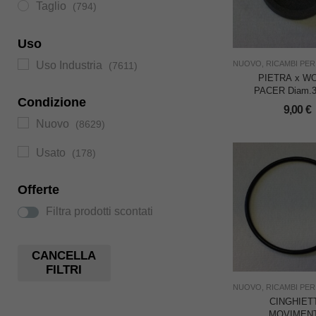
Taglio
(794)
Uso
Uso Industria
NUOVO
,
RICAMBI PER 
(7611)
PIETRA x W
PACER Diam.3
Condizione
Foro mm.11 
9,00
€
FINE
Nuovo
(8629)
Usato
(178)
Offerte
Filtra prodotti scontati
CANCELLA
FILTRI
NUOVO
,
RICAMBI PER 
CINGHIET
MOVIMEN