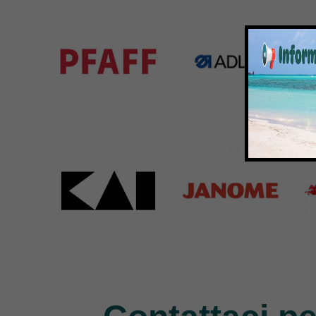
583 Products
225 Products
224 
Pfaff
Adler
Bar
301 Products
368 Products
172 
Kai
Janome
Pe
31 Products
37 Products
11 P