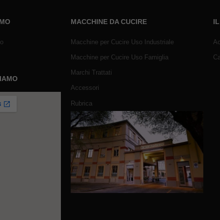
AMO
MACCHINE DA CUCIRE
I
mo
Macchine per Cucire Uso Industriale
Ac
Macchine per Cucire Uso Famiglia
Ca
Marchi Trattati
SIAMO
Accessori
Rubrica