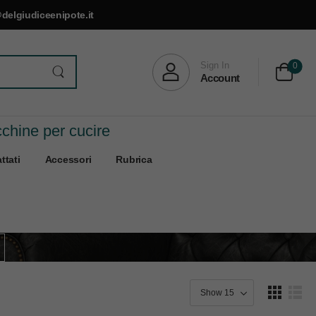
delgiudiceenipote.it
Sign In
0
Account
cchine per cucire
ttati
Accessori
Rubrica