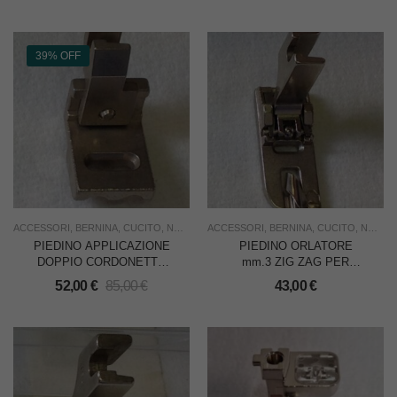
39% OFF
ACCESSORI
,
BERNINA
,
CUCITO
,
NUOVO
,
ACCESSORI
SOTTOCOSTO
,
BERNINA
,
USO FAMIGLIA
,
CUCITO
,
,
USO IN
NUOVO
PIEDINO APPLICAZIONE
PIEDINO ORLATORE
DOPPIO CORDONETTO
mm.3 ZIG ZAG PER
mm. 6 PER BERNINA 217
BERNINA 217
52,00
€
85,00
€
43,00
€