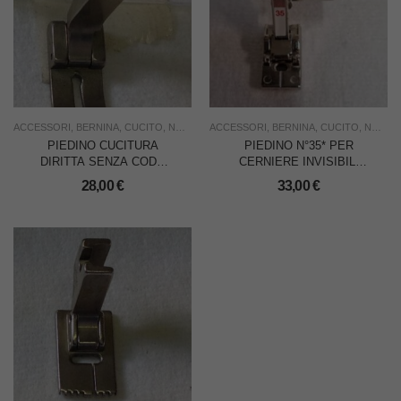
ACCESSORI
,
BERNINA
,
CUCITO
,
NUOVO
,
ACCESSORI
USO FAMIGLIA
,
BERNINA
,
USO INDUSTRIA
,
CUCITO
,
NUOVO
PIEDINO CUCITURA
PIEDINO N°35* PER
DIRITTA SENZA CODA
CERNIERE INVISIBILI
PER BERNINA 217
CON FOTOCELLULA PER
28,00
€
33,00
€
BERNINA