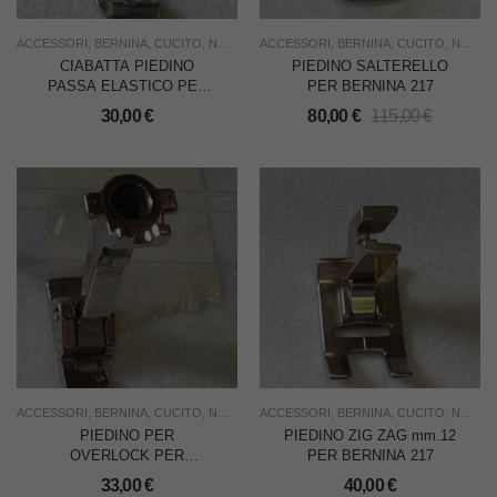
ACCESSORI
,
BERNINA
,
CUCITO
,
NUOVO
,
ACCESSORI
USO FAMIGLIA
,
BERNINA
,
CUCITO
,
NUOVO
CIABATTA PIEDINO
PIEDINO SALTERELLO
PASSA ELASTICO PER
PER BERNINA 217
TAGLIA CUCE
30,00
€
80,00
€
115,00
€
BERNETTE
700/800/1100/1200/1300
ACCESSORI
,
BERNINA
,
CUCITO
,
NUOVO
,
ACCESSORI
USO FAMIGLIA
,
BERNINA
,
USO INDUSTRIA
,
CUCITO
,
NUOVO
PIEDINO PER
PIEDINO ZIG ZAG mm.12
OVERLOCK PER
PER BERNINA 217
BERNINA 950
33,00
€
40,00
€