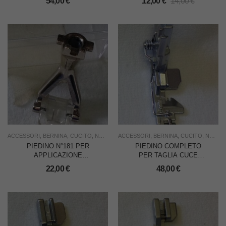
54,00
€
12,00
€
14,00
€
ACCESSORI
,
BERNINA
,
CUCITO
,
NUOVO
,
ACCESSORI
USO FAMIGLIA
,
BERNINA
,
USO INDUSTRIA
,
CUCITO
,
NUOVO
PIEDINO N°181 PER
PIEDINO COMPLETO
APPLICAZIONE
PER TAGLIA CUCE
CORDONCINO PER
BERNETTE
22,00
€
48,00
€
BERNINA 830
1150/1200MDA