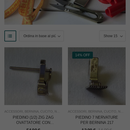
14% OFF
ACCESSORI
,
BERNINA
,
CUCITO
,
NUOVO
,
ACCESSORI
USO FAMIGLIA
,
BERNINA
,
USO INDUSTRIA
,
CUCITO
,
NUOVO
PIEDINO (1/2) ZIG ZAG
PIEDINO 7 NERVATURE
OVATTATORE CON
PER BERNINA 217
GUIDA BERNINA 217