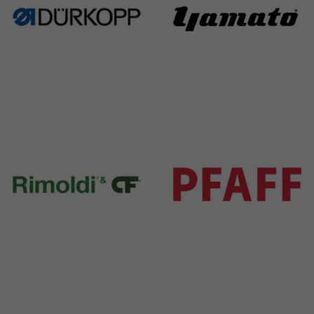
Durkopp
Yamato
351 Products
6 Products
Rimoldi & CF
Pfaff
1391 Products
301 Products