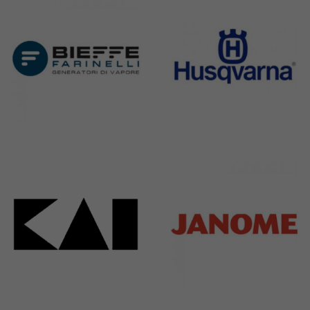
Bieffe
Husqvarna
42 Products
2 Products
Kai
Janome