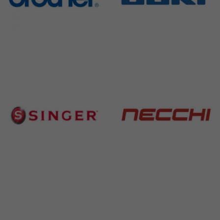
Brother
Juki
583 Products
225 Products
Singer
Necchi
224 Products
770 Products