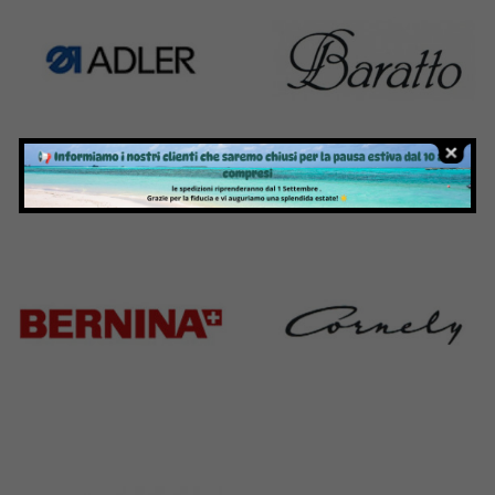
Adler
Baratto
368 Products
172 Products
Bernina
Cornely
295 Products
198 Products