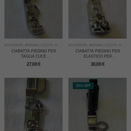
ACCESSORI
,
BERNINA
,
CUCITO
,
NUOVO
,
ACCESSORI
USO FAMIGLIA
,
BERNINA
,
CUCITO
,
NUOVO
CIABATTA PIEDINO PER
CIABATTA PIEDINO PER
TAGLIA CUCE
ELASTICO PER
BERNETTE 1100D/1100DA
BERNETTE
27,00
€
30,00
€
004/300/700/800/1100/1200/1300
30% OFF