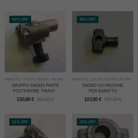
64% OFF
66% OFF
BARATTO
,
CUCITO
,
NUOVO
,
RICAMBI
,
RICAMO
BARATTO
,
SOTTOCOSTO
,
CUCITO
,
NUOVO
,
USO INDUSTRIA
,
RICAMBI
,
R
GRUPPO SNODO PARTE
SNODO SU FRIZIONE
POSTERIORE TIRANTE
PER BARATTO
FRIZIONE PER BARATTO
130,00
€
360,00
€
103,00
€
299,00
€
61% OFF
20% OFF