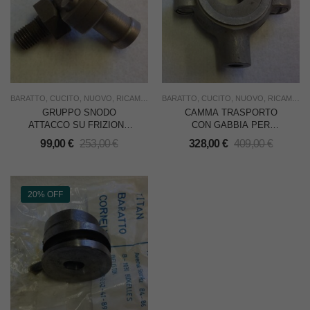
BARATTO
,
CUCITO
,
NUOVO
,
RICAMBI
,
RICAMO
BARATTO
,
SOTTOCOSTO
,
CUCITO
,
NUOVO
,
USO INDUSTRIA
,
RICAMBI
,
R
GRUPPO SNODO
CAMMA TRASPORTO
ATTACCO SU FRIZIONE
CON GABBIA PER
PER BARATTO
BARATTO CL.158
99,00
€
253,00
€
328,00
€
409,00
€
20% OFF