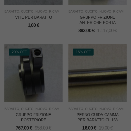
BARATTO
,
CUCITO
,
NUOVO
,
RICAMBI
,
RICAMO
BARATTO
,
USO INDUSTRIA
,
CUCITO
,
NUOVO
,
RICAMBI
,
R
VITE PER BARATTO
GRUPPO FRIZIONE
ANTERIORE PORTA
1,00
€
CAMMA PER BARATTO
893,00
€
1.117,00
€
20% OFF
16% OFF
BARATTO
,
CUCITO
,
NUOVO
,
RICAMBI
,
RICAMO
BARATTO
,
SOTTOCOSTO
,
CUCITO
,
NUOVO
,
USO INDUSTRIA
,
RICAMBI
,
R
GRUPPO FRIZIONE
PERNO GUIDA CAMMA
POSTERIORE
PER BARATTO CL.158
TRASPORTO PER
767,00
€
958,00
€
16,00
€
19,00
€
BARATTO