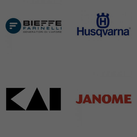
Bieffe
Husqvarna
42 Products
2 Products
Kai
Janome