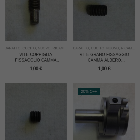
BARATTO
,
CUCITO
,
NUOVO
,
RICAMBI
,
RICAMO
BARATTO
,
USO INDUSTRIA
,
CUCITO
,
NUOVO
,
RICAMBI
,
R
VITE COPPIGLIA
VITE GRANO FISSAGGIO
FISSAGGLIO CAMMA
CAMMA ALBERO
ALBERO CENTRALE
CENTRALE Diam7x11
1,00
€
1,00
€
Diam.6 PER BARATTO
PER BARATTO
20% OFF