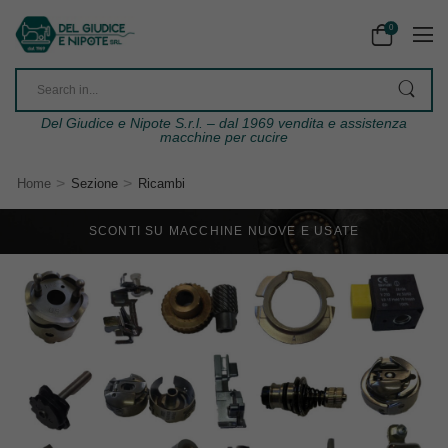
0
Del Giudice e Nipote S.r.l. – dal 1969 vendita e assistenza
macchine per cucire
>
>
Home
Sezione
Ricambi
SCONTI SU MACCHINE NUOVE E USATE