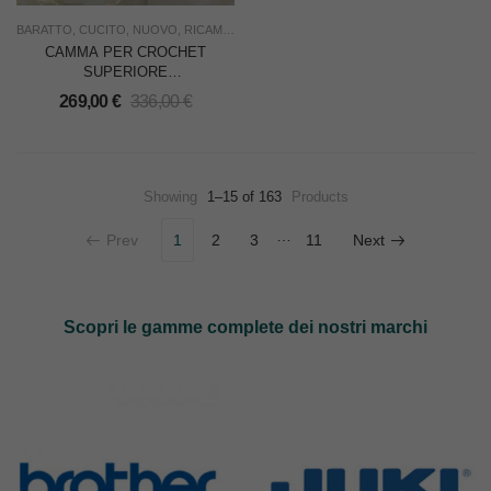
BARATTO
,
CUCITO
,
NUOVO
,
RICAMBI
,
RICAMO
,
SOTTOCOSTO
,
USO INDUSTRIA
CAMMA PER CROCHET
SUPERIORE
ASSEMBLATA PER
269,00
€
336,00
€
BARATTO CL.158
(=ATHOS 402141)
Showing
1–15 of 163
Products
…
Prev
1
2
3
11
Next
Scopri le gamme complete dei nostri marchi