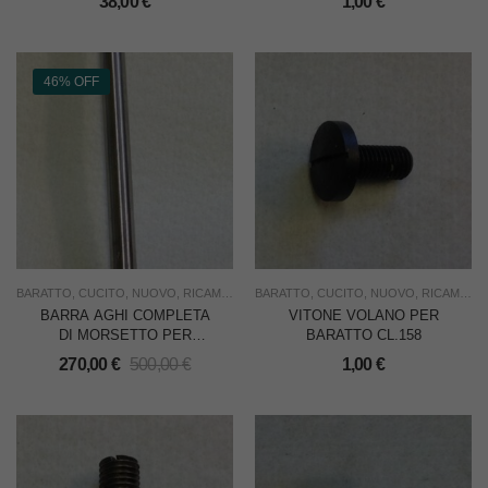
38,00
€
1,00
€
46% OFF
BARATTO
,
CUCITO
,
NUOVO
,
RICAMBI
,
RICAMO
BARATTO
,
SOTTOCOSTO
,
CUCITO
,
NUOVO
,
USO INDUSTRIA
,
RICAMBI
,
R
BARRA AGHI COMPLETA
VITONE VOLANO PER
DI MORSETTO PER
BARATTO CL.158
BARATTO CL.158D
270,00
€
500,00
€
1,00
€