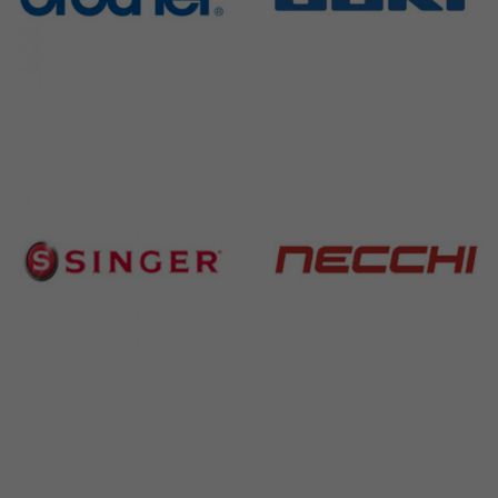
Brother
Juki
583 Products
225 Products
Singer
Necchi
224 Products
770 Products