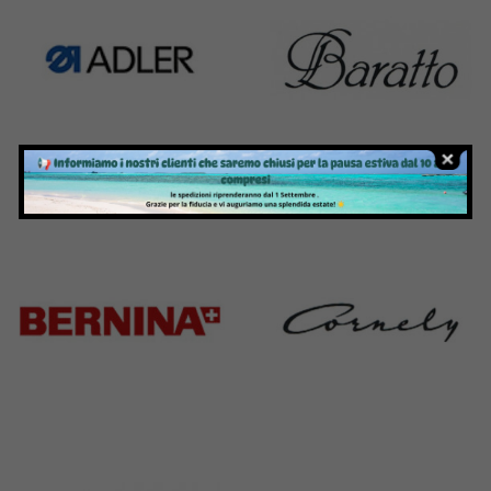
Adler
Baratto
368 Products
172 Products
Bernina
Cornely
295 Products
198 Products