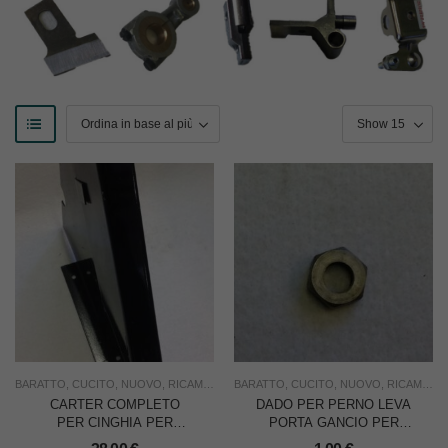
BARATTO
,
CUCITO
,
NUOVO
,
RICAMBI
,
RICAMO
BARATTO
,
USO INDUSTRIA
,
CUCITO
,
NUOVO
,
RICAMBI
,
R
CARTER COMPLETO
DADO PER PERNO LEVA
PER CINGHIA PER
PORTA GANCIO PER
BARATTO
BARATTO CL.158