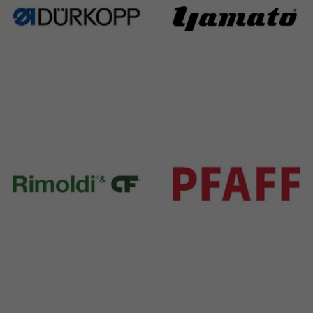
Durkopp
Yamato
351 Products
6 Products
Rimoldi & CF
Pfaff
1391 Products
301 Products