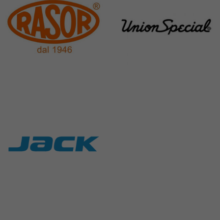
Rasor
Union Special
117 Products
140 Products
Jack
9 Products