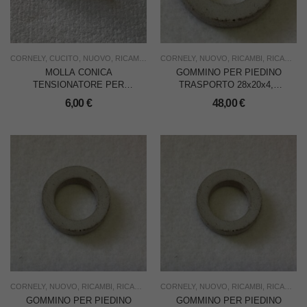
CORNELY
,
CUCITO
,
NUOVO
,
RICAMBI
,
RICAMO
CORNELY
,
USO INDUSTRIA
,
NUOVO
,
RICAMBI
,
RICAMO
,
U
MOLLA CONICA
GOMMINO PER PIEDINO
TENSIONATORE PER
TRASPORTO 28x20x4,5
CORNELY A3
PER CORNELY A3
6,00
€
48,00
€
RICAMATRICE
RICAMATRICE – CONF.
DA 10 PEZZI
CORNELY
,
NUOVO
,
RICAMBI
,
RICAMO
,
USO INDUSTRIA
CORNELY
,
NUOVO
,
RICAMBI
,
RICAMO
,
U
GOMMINO PER PIEDINO
GOMMINO PER PIEDINO