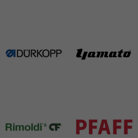
Singer
Necchi
224 Products
770 Products
Durkopp
Yamato
351 Products
6 Products