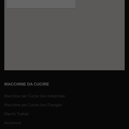
MACCHINE DA CUCIRE
Macchine per Cucire Uso Industriale
Macchine per Cucire Uso Famiglia
Marchi Trattati
Accessori