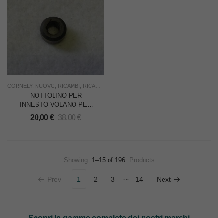
CORNELY
,
NUOVO
,
RICAMBI
,
RICAMO
,
SOTTOCOSTO
,
USO INDUSTRIA
NOTTOLINO PER
INNESTO VOLANO PER
CORNELY A3
20,00
€
38,00
€
RICAMATRICE
Showing
1–15 of 196
Products
…
Prev
1
2
3
14
Next
Scopri le gamme complete dei nostri marchi