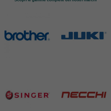
Brother
Juki
583 Products
225 Products