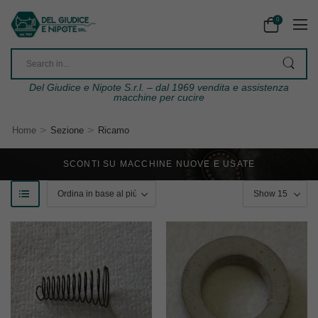
0
Del Giudice e Nipote S.r.l. – dal 1969 vendita e assistenza
macchine per cucire
>
>
Home
Sezione
Ricamo
SCONTI SU MACCHINE NUOVE E USATE