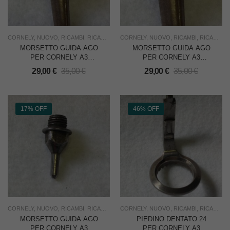
CORNELY
,
NUOVO
,
RICAMBI
,
RICAMO
,
USO INDUSTRIA
CORNELY
,
NUOVO
,
RICAMBI
,
RICAMO
,
U
MORSETTO GUIDA AGO
MORSETTO GUIDA AGO
PER CORNELY A3
PER CORNELY A3
RICAMATRICE
RICAMATRICE
29,00
€
35,00
€
29,00
€
35,00
€
17% OFF
46% OFF
CORNELY
,
NUOVO
,
RICAMBI
,
RICAMO
,
USO INDUSTRIA
CORNELY
,
NUOVO
,
RICAMBI
,
RICAMO
,
S
MORSETTO GUIDA AGO
PIEDINO DENTATO 24
PER CORNELY A3
PER CORNELY A3