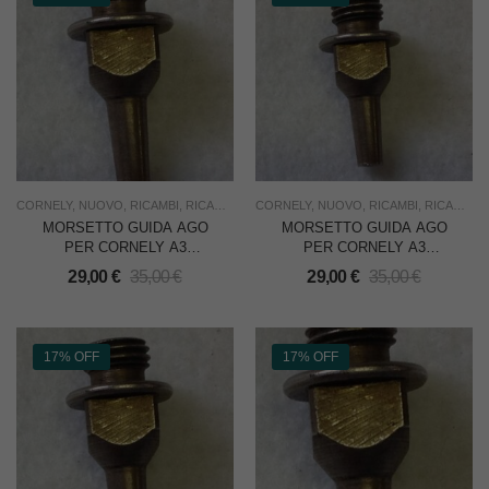
CORNELY
,
NUOVO
,
RICAMBI
,
RICAMO
,
USO INDUSTRIA
CORNELY
,
NUOVO
,
RICAMBI
,
RICAMO
,
U
MORSETTO GUIDA AGO
MORSETTO GUIDA AGO
PER CORNELY A3
PER CORNELY A3
RICAMATRICE
RICAMATRICE
29,00
€
35,00
€
29,00
€
35,00
€
17% OFF
17% OFF