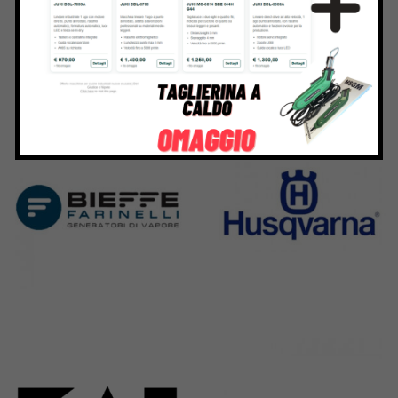
Bernina
Cornely
295 Products
198 Products
Bieffe
Husqvarna
42 Products
2 Products