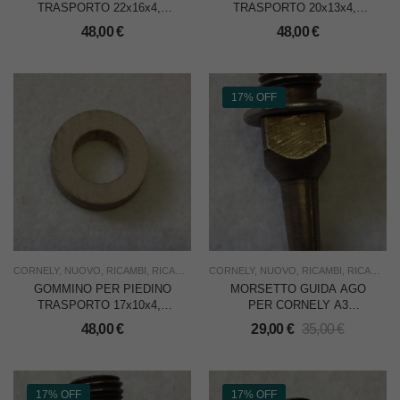
TRASPORTO 22x16x4,5
TRASPORTO 20x13x4,5
PER CORNELY A3
PER CORNELY A3
48,00
€
48,00
€
RICAMATRICE – CONF.
RICAMATRICE – CONF.
10 PEZZI
DA 10 PEZZI
17% OFF
CORNELY
,
NUOVO
,
RICAMBI
,
RICAMO
,
USO INDUSTRIA
CORNELY
,
NUOVO
,
RICAMBI
,
RICAMO
,
U
GOMMINO PER PIEDINO
MORSETTO GUIDA AGO
TRASPORTO 17x10x4,5
PER CORNELY A3
PER CORNELY A3
RICAMATRICE
48,00
€
29,00
€
35,00
€
RICAMATRICE – CONF.
DA 10 PEZZI
17% OFF
17% OFF