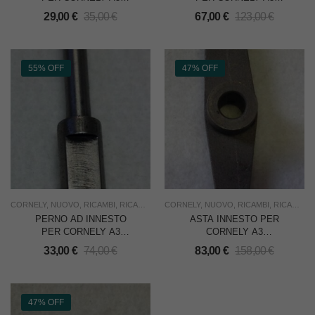
RICAMATRICE
RICAMATRICE,
29,00
€
35,00
€
67,00
€
123,00
€
DIAMETRO ESTERNO
mm.19,5 INTERNO
mm.17,0
55% OFF
47% OFF
CORNELY
,
NUOVO
,
RICAMBI
,
RICAMO
,
SOTTOCOSTO
CORNELY
,
NUOVO
,
USO INDUSTRIA
,
RICAMBI
,
RICAMO
,
S
PERNO AD INNESTO
ASTA INNESTO PER
PER CORNELY A3
CORNELY A3
RICAMATRICE
RICAMATRICE
33,00
€
74,00
€
83,00
€
158,00
€
47% OFF