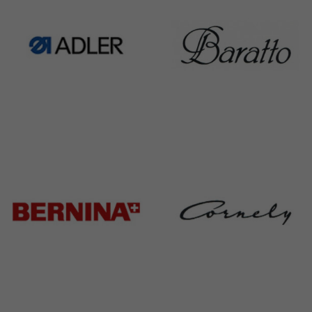
Adler
Baratto
368 Products
172 Products
Bernina
Cornely