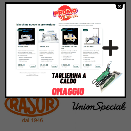
Kai
Janome
31 Products
37 Products
Pegasus
Perfecta
11 Products
50 Products