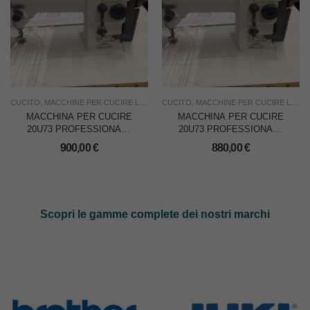
CUCITO
,
MACCHINE PER CUCIRE LINEARI
CUCITO
,
MACCHINE PER CUCIRE ZIG ZAG
,
MACCHINE PER CUCIRE LINEARI
,
NU
MACCHINA PER CUCIRE
MACCHINA PER CUCIRE
20U73 PROFESSIONALE
20U73 PROFESSIONALE
– COMPLETA
– SOLO TESTA
900,00
€
880,00
€
Scopri le gamme complete dei nostri marchi