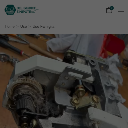
0
>
>
Home
Uso
Uso Famiglia