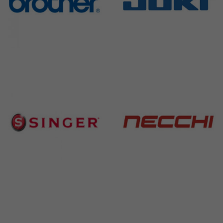
Brother
Juki
582 Products
225 Products
Singer
Necchi
224 Products
770 Products