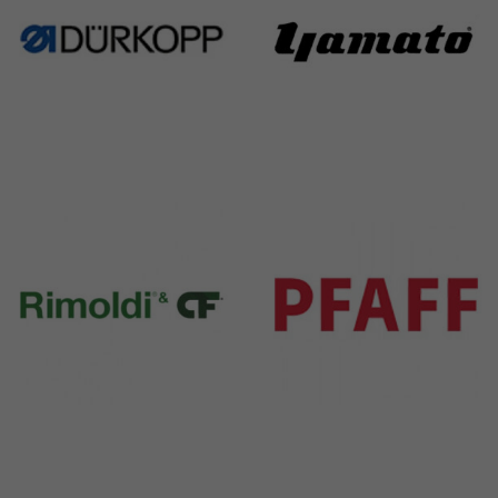
Durkopp
Yamato
351 Products
6 Products
Rimoldi & CF
Pfaff
1391 Products
301 Products