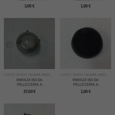
PIATTELLI – VITE AGO
PIATTELLI – ROSETTA
3,00
€
1,00
€
3,5×10
Diam. mm.6,2
CUCITO
,
NUOVO
,
RICAMBI
,
RIMOLDI & CF
CUCITO
,
USO INDUSTRIA
,
NUOVO
,
RICAMBI
,
RIMOLDI & CF
RIMOLDI 053 DA
RIMOLDI 053 DA
PELLICCERIA A
PELLICCERIA A
PIATTELLI – CUPOLINA
PIATTELLI – FILTRO OLIO
37,00
€
1,00
€
SPIA OLIO
IN SPUGNA