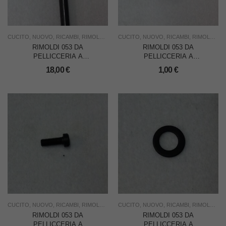
CUCITO
,
NUOVO
,
RICAMBI
,
RIMOLDI & CF
CUCITO
,
USO INDUSTRIA
,
NUOVO
,
RICAMBI
,
RIMOLDI & CF
RIMOLDI 053 DA
RIMOLDI 053 DA
PELLICCERIA A
PELLICCERIA A
PIATTELLI – ASTINA
PIATTELLI – RONDELLA
18,00
€
1,00
€
APRI DISCHI
GOMMA SOTTO
VASCHETTA
CUCITO
,
NUOVO
,
RICAMBI
,
RIMOLDI & CF
CUCITO
,
USO INDUSTRIA
,
NUOVO
,
RICAMBI
,
RIMOLDI & CF
RIMOLDI 053 DA
RIMOLDI 053 DA
PELLICCERIA A
PELLICCERIA A