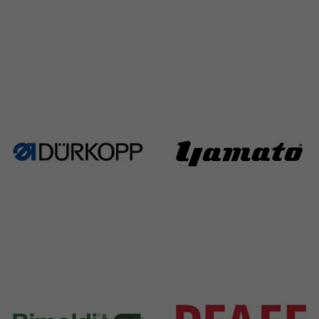
Singer
Necchi
224 Products
770 Products
Durkopp
Yamato
351 Products
6 Products