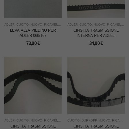
ADLER
,
CUCITO
,
NUOVO
,
RICAMBI
,
USO INDUSTRIA
ADLER
,
CUCITO
,
NUOVO
,
RICAMBI
,
USO
LEVA ALZA PIEDINO PER
CINGHIA TRASMISSIONE
ADLER 069/167
INTERNA PER ADLER
067/167/267
73,00
€
34,00
€
ADLER
,
CUCITO
,
NUOVO
,
RICAMBI
,
USO INDUSTRIA
CUCITO
,
DURKOPP
,
NUOVO
,
RICAMBI
,
U
CINGHIA TRASMISSIONE
CINGHIA TRASMISSIONE