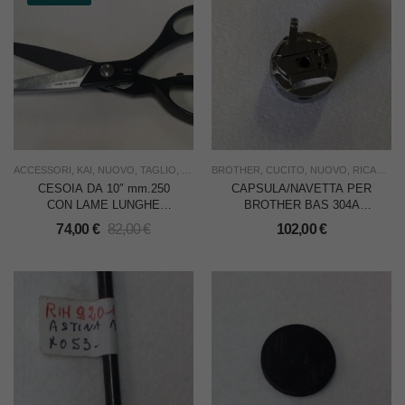
ACCESSORI
,
KAI
,
NUOVO
,
TAGLIO
,
USO FAMIGLIA
BROTHER
,
USO INDUSTRIA
,
CUCITO
,
NUOVO
,
RICAMBI
,
U
CESOIA DA 10″ mm.250
CAPSULA/NAVETTA PER
CON LAME LUNGHE
BROTHER BAS 304A
mm.100
(PORTA SPOLA)
74,00
€
82,00
€
102,00
€