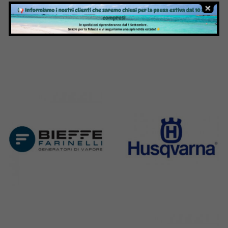
Bernina
Cornely
295 Products
198 Products
Bieffe
Husqvarna
42 Products
2 Products