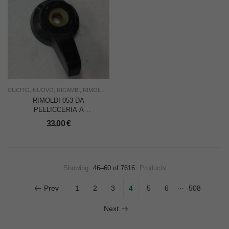
CUCITO
,
NUOVO
,
RICAMBI
,
RIMOLDI & CF
,
USO INDUSTRIA
RIMOLDI 053 DA
PELLICCERIA A
PIATTELLI – LEVA
33,00
€
ALLUNGA PUNTO
Showing
46–60 of 7616
Products
…
Prev
1
2
3
4
5
6
508
Next