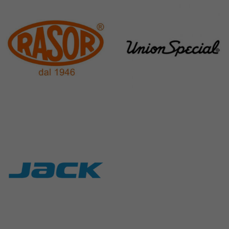
Rasor
Union Special
117 Products
140 Products