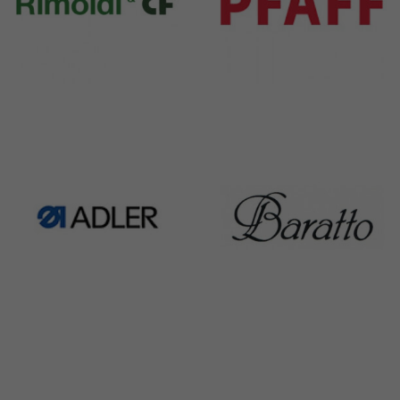
Rimoldi & CF
Pfaff
1391 Products
301 Products
Adler
Baratto
368 Products
172 Products