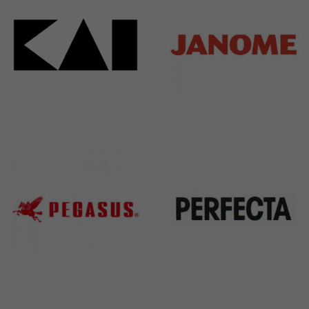
Kai
Janome
31 Products
37 Products
Pegasus
Perfecta
11 Products
50 Products