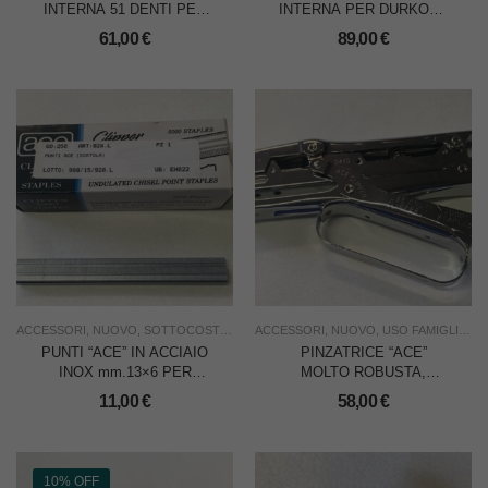
INTERNA 51 DENTI PER
INTERNA PER DURKOPP
ADLER
265 TUTTE
61,00
€
89,00
€
ACCESSORI
,
NUOVO
,
SOTTOCOSTO
,
USO FAMIGLIA
ACCESSORI
,
,
USO INDUSTRIA
NUOVO
,
USO FAMIGLIA
,
US
PUNTI “ACE” IN ACCIAIO
PINZATRICE “ACE”
INOX mm.13×6 PER
MOLTO ROBUSTA,
PINZATRICE 250-928/M,
PORTA PUNTI DA
11,00
€
58,00
€
CONFEZIONE DA 5000
mm.13×6 ACCIAIO INOX
PEZZI
10% OFF