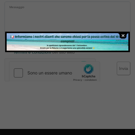
Inviando il messaggio confermo di aver letto e accettato
Termini e condizioni
del sito web
Invia