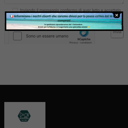
Inviando il messaggio confermo di aver letto e accettato
Termini e condizioni
del sito web
Invia