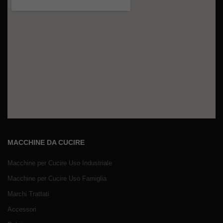
MACCHINE DA CUCIRE
Macchine per Cucire Uso Industriale
Macchine per Cucire Uso Famiglia
Marchi Trattati
Accessori