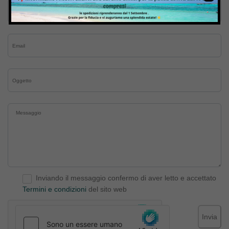
Inviando il messaggio confermo di aver letto e accettato
Termini e condizioni
del sito web
Invia