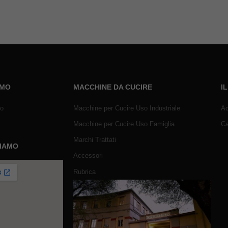
AMO
MACCHINE DA CUCIRE
I
mo
Macchine per Cucire Uso Industriale
Ac
Macchine per Cucire Uso Famiglia
Ca
Marchi Trattati
SIAMO
Accessori
Rubrica