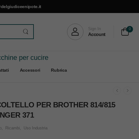
delgiudiceenipote.it
Sign In
0
Account
cchine per cucire
ttati
Accessori
Rubrica
COLTELLO PER BROTHER 814/815
INGER 371
o
,
Ricambi
,
Uso Industria