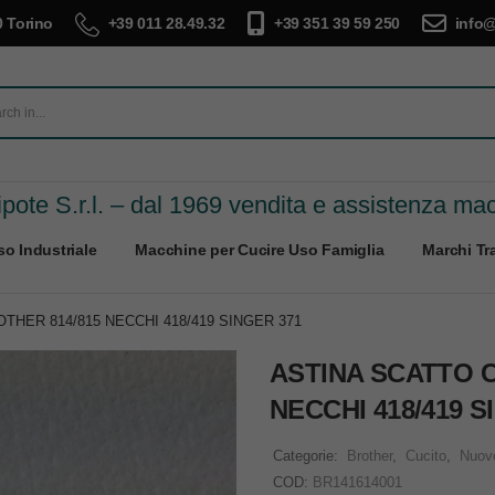
 Torino
+39 011 28.49.32
+39 351 39 59 250
info@
pote S.r.l. – dal 1969 vendita e assistenza ma
o Industriale
Macchine per Cucire Uso Famiglia
Marchi Tra
HER 814/815 NECCHI 418/419 SINGER 371
ASTINA SCATTO 
NECCHI 418/419 S
Categorie:
Brother
,
Cucito
,
Nuov
COD:
BR141614001