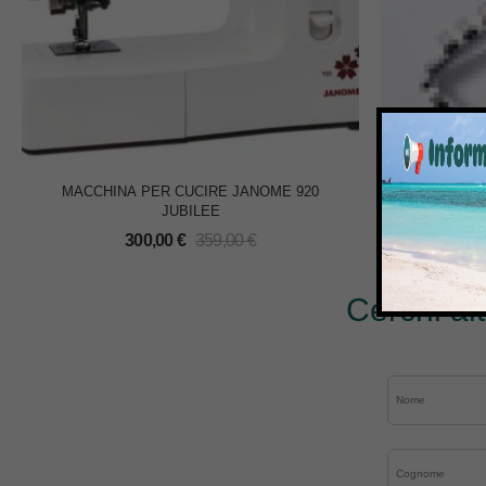
MACCHINA PER CUCIRE JANOME 920
SET T
JUBILEE
1
300,00
€
359,00
€
Cerchi al