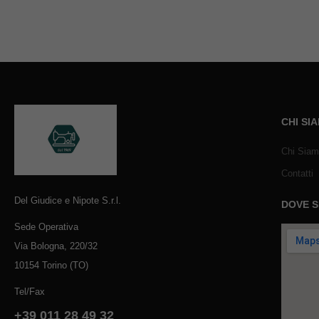
CHI SI
Chi Sia
Contatti
Del Giudice e Nipote S.r.l.
DOVE 
Sede Operativa
Via Bologna, 220/32
10154 Torino (TO)
Tel/Fax
+39 011 28 49 32