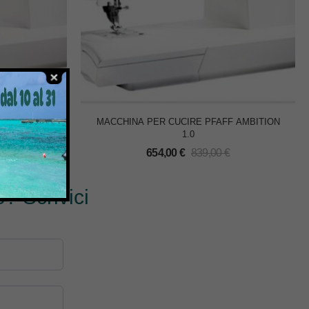
F AMBITION
MACCHINA PER CUCIRE PFAFF AMBITION
1.0
€
654,00
€
839,00
€
? Scrivici