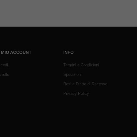
L MIO ACCOUNT
INFO
cedi
Termini e Condizioni
rrello
Spedizioni
Resi e Diritto di Recesso
Privacy Policy