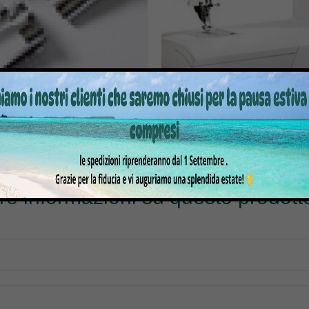
ELAIO TUBOLARE PRCL1
MACCHINA PER CUCIRE PFAF
1.5
.300,00
€
1.899,00
€
640,00
€
999,00
tre informazioni su questo prodotto