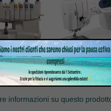
TAGLIA E CUCI BROTHER 1034
MACCHINA PER CUCIRE E
D
MC6500P CON TAVO
299,00
€
539,00
€
1.999,00
€
tre informazioni su questo prodotto