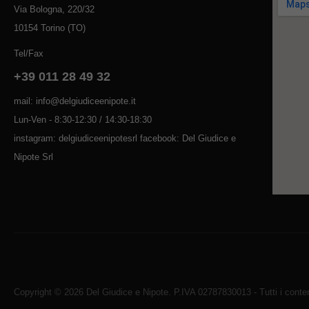
Via Bologna, 220/32
10154 Torino (TO)
Tel/Fax
+39 011 28 49 32
mail: info@delgiudiceenipote.it
Lun-Ven - 8:30-12:30 / 14:30-18:30
instagram: delgiudiceenipotesrl facebook: Del Giudice e
Nipote Srl
Copyright © 2026 Del Giudice e Nipote. P.IVA 02787830013 - Tutti i contenu