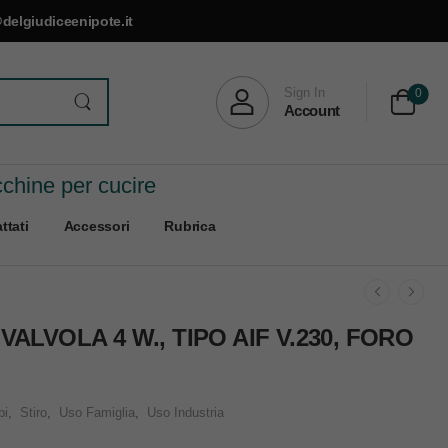
delgiudiceenipote.it
Sign In
0
Account
cchine per cucire
ttati
Accessori
Rubrica
ALVOLA 4 W., TIPO AIF V.230, FORO
bi
,
Stiro
,
Uso Famiglia
,
Uso Industria