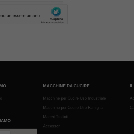
AMO
MACCHINE DA CUCIRE
I
mo
Macchine per Cucire Uso Industriale
Ac
Macchine per Cucire Uso Famiglia
Ca
Marchi Trattati
SIAMO
Accessori