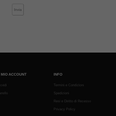
Invia
L MIO ACCOUNT
INFO
cedi
Termini e Condizioni
rrello
Spedizioni
Resi e Diritto di Recesso
Privacy Policy