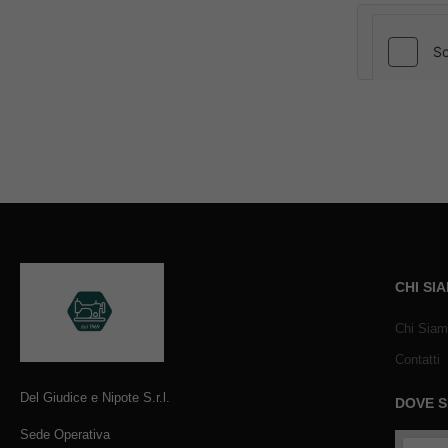
CHI SI
Chi Sia
Contatti
Del Giudice e Nipote S.r.l.
DOVE 
Sede Operativa