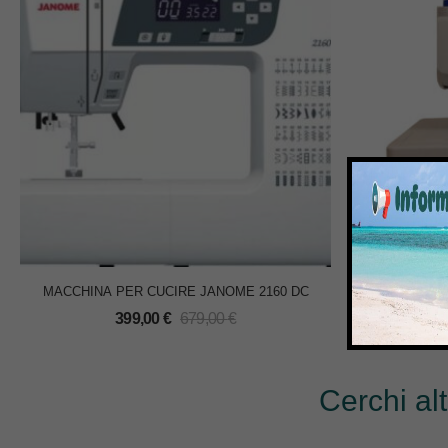
MACCHINA PER CUCIRE JANOME 2160 DC
MACCHINA 
399,00
€
679,00
€
Cerchi al