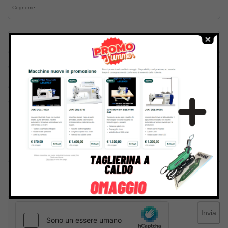
Inviando il messaggio confermo di aver letto e accettato
Termini e condizioni
del sito web
Invia