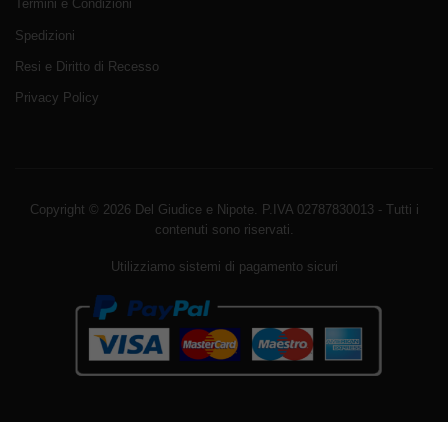
Termini e Condizioni
Spedizioni
Resi e Diritto di Recesso
Privacy Policy
Copyright © 2026 Del Giudice e Nipote. P.IVA 02787830013 - Tutti i
contenuti sono riservati.
Utilizziamo sistemi di pagamento sicuri
Avviso sui cookie di WordPress da parte di Real Cookie