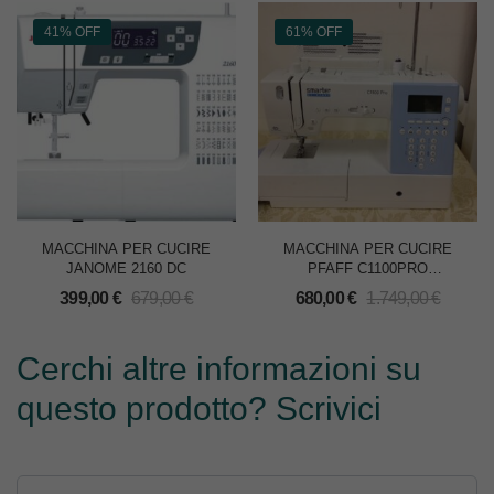
41% OFF
61% OFF
MACCHINA PER CUCIRE
MACCHINA PER CUCIRE
JANOME 2160 DC
PFAFF C1100PRO
SMARTER
399,00
€
679,00
€
680,00
€
1.749,00
€
Cerchi altre informazioni su
questo prodotto? Scrivici