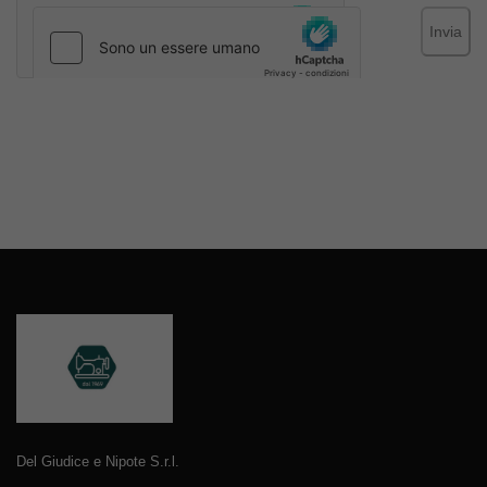
Invia
Del Giudice e Nipote S.r.l.