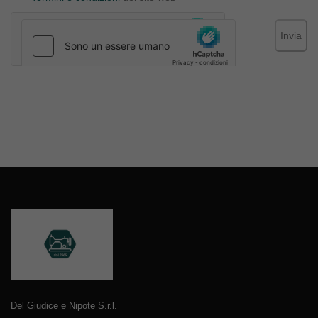
Invia
Del Giudice e Nipote S.r.l.