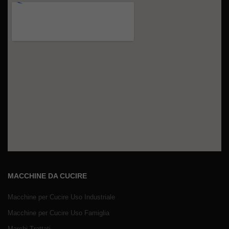
MACCHINE DA CUCIRE
Macchine per Cucire Uso Industriale
Macchine per Cucire Uso Famiglia
Marchi Trattati