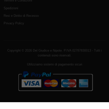
Termini e Condizioni
Spedizioni
Resi e Diritto di Recesso
Privacy Policy
Copyright © 2026 Del Giudice e Nipote. P.IVA 02787830013 - Tutti i
contenuti sono riservati.
Utilizziamo sistemi di pagamento sicuri
Avviso sui cookie di WordPress da parte di Real Cookie