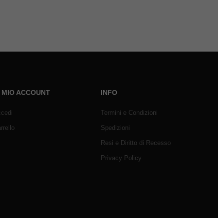
L MIO ACCOUNT
INFO
cedi
Termini e Condizioni
rrello
Spedizioni
Resi e Diritto di Recesso
Privacy Policy