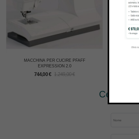
MACCHINA PER CUCIRE PFAFF
MACCHI
EXPRESSION 2.0
M
744,00
€
1.249,00
€
Cerchi al