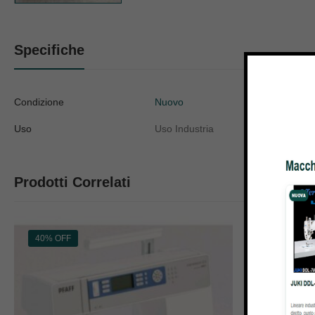
Specifiche
Condizione
Nuovo
Uso
Uso Industria
Prodotti Correlati
40% OFF