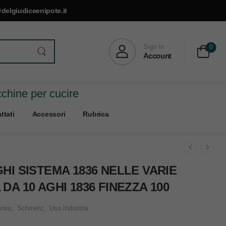
delgiudiceenipote.it
Sign In
0
Account
cchine per cucire
ttati
Accessori
Rubrica
GHI SISTEMA 1836 NELLE VARIE
DA 10 AGHI 1836 FINEZZA 100
ovo
,
Schmetz
,
Uso Industria