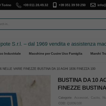
 Torino
+39 011 28.49.32
+39 351 39 59 250
info@
pote S.r.l. – dal 1969 vendita e assistenza ma
o Industriale
Macchine per Cucire Uso Famiglia
Marchi Tra
6 NELLE VARIE FINEZZE BUSTINA DA 10 AGHI 1836 FINEZZA 100
BUSTINA DA 10 A
FINEZZE BUSTINA 
Categorie:
Accessori
,
Cucito
,
Nu
COD:
Q1836/100