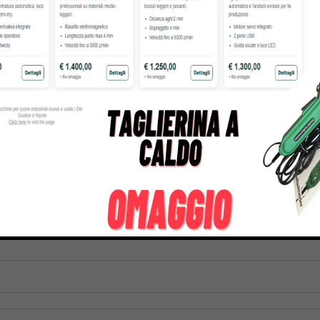
NA PER CUCIRE E RICAMO
MACCHINA PER CUCIRE JA
C6500P CON TAVOLO
317,00
€
699,00
1.999,00
€
tre informazioni su questo prodotto