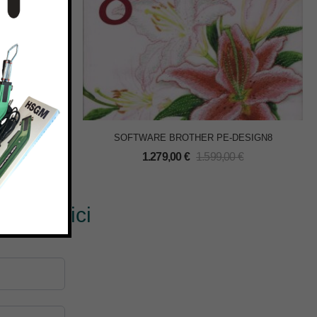
NOME 5024
SOFTWARE BROTHER PE-DESIGN8
€
1.279,00
€
1.599,00
€
? Scrivici