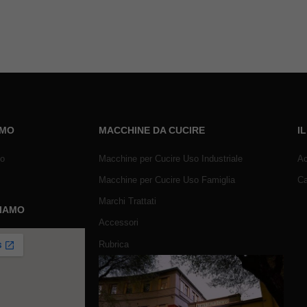
AMO
MACCHINE DA CUCIRE
I
mo
Macchine per Cucire Uso Industriale
Ac
Macchine per Cucire Uso Famiglia
Ca
Marchi Trattati
SIAMO
Accessori
Rubrica