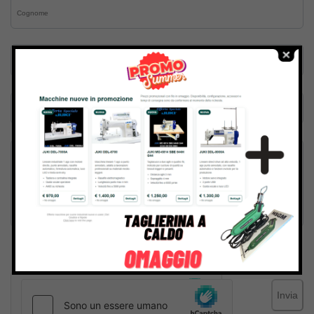
Inviando il messaggio confermo di aver letto e accettato
Termini e condizioni
del sito web
Invia