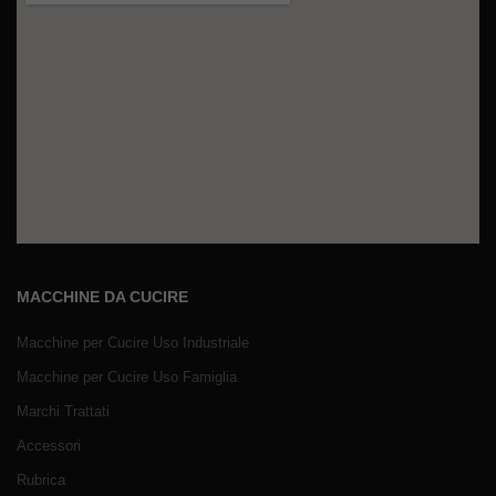
MACCHINE DA CUCIRE
Macchine per Cucire Uso Industriale
Macchine per Cucire Uso Famiglia
Marchi Trattati
Accessori
Rubrica