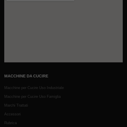
MACCHINE DA CUCIRE
Macchine per Cucire Uso Industriale
Macchine per Cucire Uso Famiglia
Marchi Trattati
Accessori
Rubrica