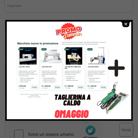
Inviando il messaggio confermo di aver letto e accettato
Termini e condizioni
del sito web
Invia