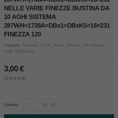
NELLE VARIE FINEZZE BUSTINA DA
10 AGHI SISTEMA
287WH=1738A=DBx1=DBxK5=16×231
FINEZZA 120
Categorie:
Accessori
,
Cucito
,
Nuovo
,
Schmetz
,
Uso Industria
COD:
Q287WH/120
3,00
€
Quantity: