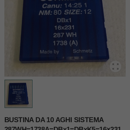
BUSTINA DA 10 AGHI SISTEMA
287WH=1738A=DBx1=DBxK5=16×231