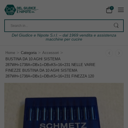
0
Del Giudice e Nipote S.r.l. – dal 1969 vendita e assistenza
macchine per cucire
>
>
>
Home
Categoria
Accessori
BUSTINA DA 10 AGHI SISTEMA
287WH=1738A=DBx1=DBxK5=16×231 NELLE VARIE
FINEZZE BUSTINA DA 10 AGHI SISTEMA
287WH=1738A=DBx1=DBxK5=16×231 FINEZZA 120