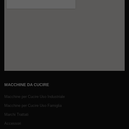
MACCHINE DA CUCIRE
Macchine per Cucire Uso Industriale
Macchine per Cucire Uso Famiglia
Marchi Trattati
Accessori