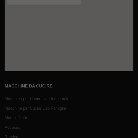
MACCHINE DA CUCIRE
Macchine per Cucire Uso Industriale
Macchine per Cucire Uso Famiglia
Marchi Trattati
Accessori
Rubrica