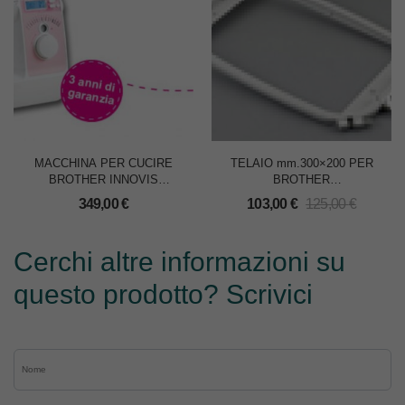
MACCHINA PER CUCIRE
TELAIO mm.300×200 PER
BROTHER INNOVIS
BROTHER
NV10AM1
PR600/PR600II/PR620/PR650/P
349,00
€
103,00
€
125,00
€
Cerchi altre informazioni su
questo prodotto? Scrivici