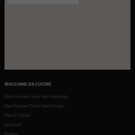
MACCHINE DA CUCIRE
Macchine per Cucire Uso Industriale
Macchine per Cucire Uso Famiglia
Marchi Trattati
Accessori
Rubrica