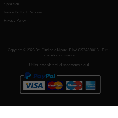
Spedizioni
Resi e Diritto di Recesso
Privacy Policy
Copyright © 2026 Del Giudice e Nipote. P.IVA 02787830013 - Tutti i
contenuti sono riservati.
Utilizziamo sistemi di pagamento sicuri
Avviso sui cookie di WordPress da parte di Real Cookie
Banner