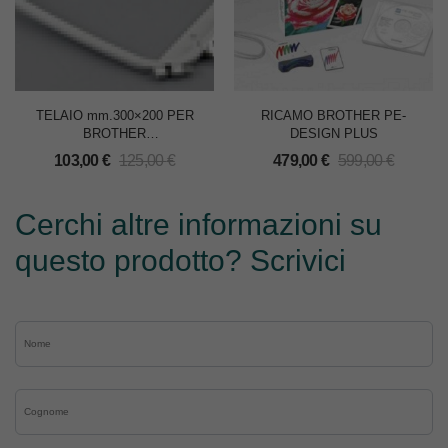
TELAIO mm.300×200 PER
RICAMO BROTHER PE-
BROTHER
DESIGN PLUS
PR600/PR600II/PR620/PR650/PR1000
103,00
€
125,00
€
479,00
€
599,00
€
Cerchi altre informazioni su
questo prodotto? Scrivici