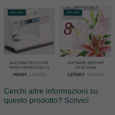
40% OFF
20% OFF
MACCHINA PER CUCIRE
SOFTWARE BROTHER
PFAFF EXPRESSION 2.0
PE-DESIGN8
744,00
€
1.249,00
€
1.279,00
€
1.599,00
€
Cerchi altre informazioni su
questo prodotto? Scrivici