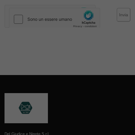
Invia
Del Giudice e Nipote S.r.l.