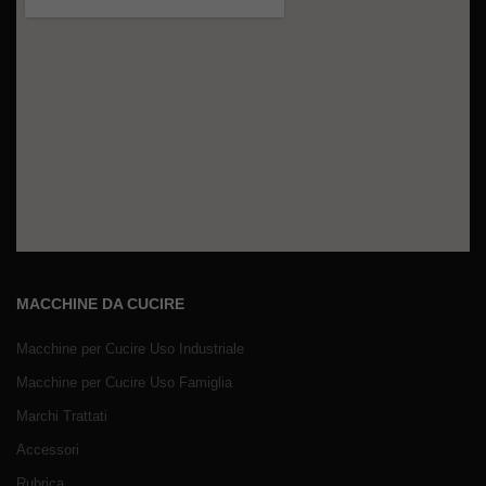
MACCHINE DA CUCIRE
Macchine per Cucire Uso Industriale
Macchine per Cucire Uso Famiglia
Marchi Trattati
Accessori
Rubrica