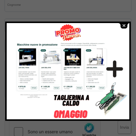
Inviando il messaggio confermo di aver letto e accettato
Termini e condizioni
del sito web
Invia