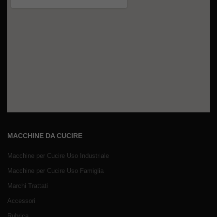
MACCHINE DA CUCIRE
Macchine per Cucire Uso Industriale
Macchine per Cucire Uso Famiglia
Marchi Trattati
Accessori
Rubrica