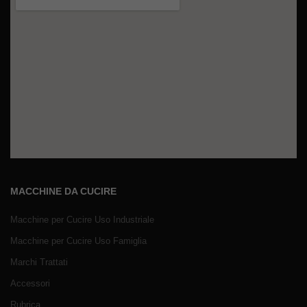
MACCHINE DA CUCIRE
Macchine per Cucire Uso Industriale
Macchine per Cucire Uso Famiglia
Marchi Trattati
Accessori
Rubrica