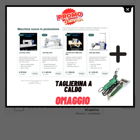
Inviando il messaggio confermo di aver letto e accettato
Termini e condizioni
del sito web
Invia