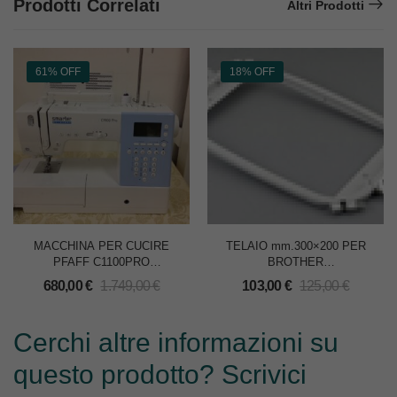
Prodotti Correlati
Altri Prodotti
61% OFF
18% OFF
MACCHINA PER CUCIRE
TELAIO mm.300×200 PER
PFAFF C1100PRO
BROTHER
SMARTER
PR600/PR600II/PR620/PR650/P
680,00
€
1.749,00
€
103,00
€
125,00
€
Cerchi altre informazioni su
questo prodotto? Scrivici