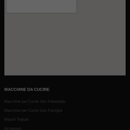
MACCHINE DA CUCIRE
Macchine per Cucire Uso Industriale
Macchine per Cucire Uso Famiglia
Marchi Trattati
Accessori