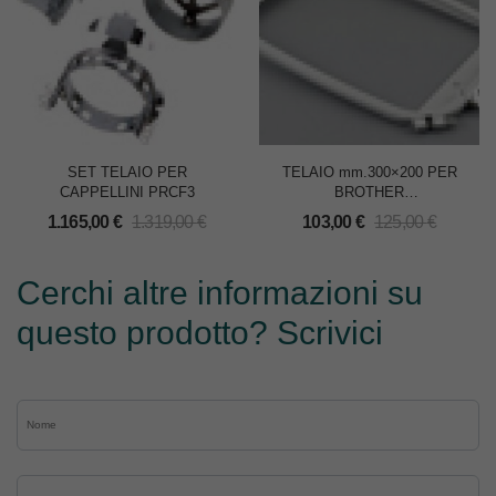
SET TELAIO PER
TELAIO mm.300×200 PER
CAPPELLINI PRCF3
BROTHER
PR600/PR600II/PR620/PR650/P
1.165,00
€
1.319,00
€
103,00
€
125,00
€
Cerchi altre informazioni su
questo prodotto? Scrivici