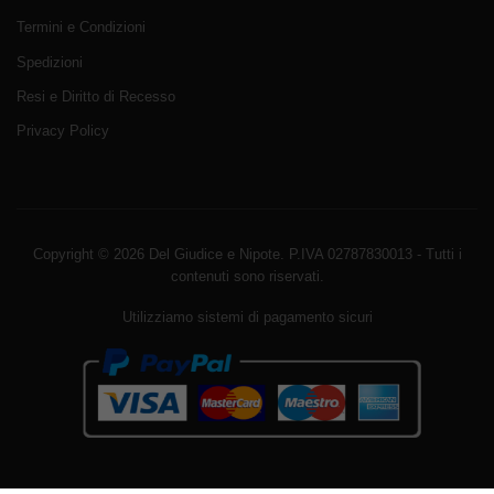
Termini e Condizioni
Spedizioni
Resi e Diritto di Recesso
Privacy Policy
Copyright © 2026 Del Giudice e Nipote. P.IVA 02787830013 - Tutti i
contenuti sono riservati.
Utilizziamo sistemi di pagamento sicuri