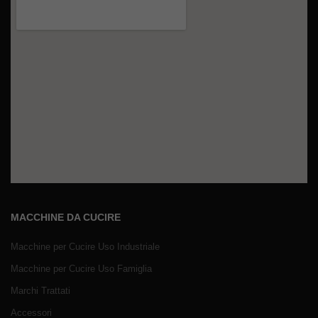
MACCHINE DA CUCIRE
Macchine per Cucire Uso Industriale
Macchine per Cucire Uso Famiglia
Marchi Trattati
Accessori