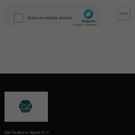
Invia
Del Giudice e Nipote S.r.l.